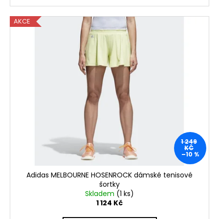
AKCE
1 249
KČ
–10 %
Adidas MELBOURNE HOSENROCK dámské tenisové
šortky
Skladem
(1 ks)
1 124 Kč