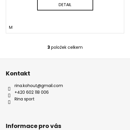
DETAIL
M
3
položek celkem
O
v
Z
l
á
á
Kontakt
d
p
a
a
rina.kohout
@
gmail.com
c
t
+420 602 118 006
í
í
Rina sport
p
r
v
k
Informace pro vás
y