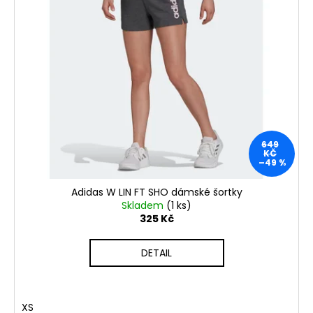
649
KČ
–49 %
Adidas W LIN FT SHO dámské šortky
Skladem
(1 ks)
325 Kč
DETAIL
XS