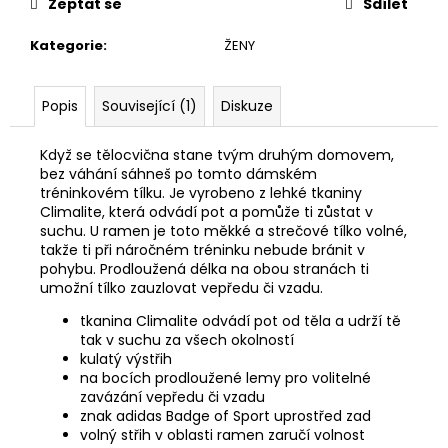
č
Zeptat se
Sdílet
u
j
Kategorie
:
ŽENY
e
m
Popis
Související (1)
Diskuze
e
Když se tělocvična stane tvým druhým domovem,
ADIDAS
bez váhání sáhneš po tomto dámském
RUN
tréninkovém tílku. Je vyrobeno z lehké tkaniny
LOGO
Climalite, která odvádí pot a pomůže ti zůstat v
W
suchu. U ramen je toto měkké a strečové tílko volné,
DÁMSKÉ
takže ti při náročném tréninku nebude bránit v
TRIKO
pohybu. Prodloužená délka na obou stranách ti
589
umožní tílko zauzlovat vepředu či vzadu.
Kč
Původně:
tkanina Climalite odvádí pot od těla a udrží tě
649
tak v suchu za všech okolností
Kč
kulatý výstřih
na bocích prodloužené lemy pro volitelné
zavázání vepředu či vzadu
znak adidas Badge of Sport uprostřed zad
volný střih v oblasti ramen zaručí volnost