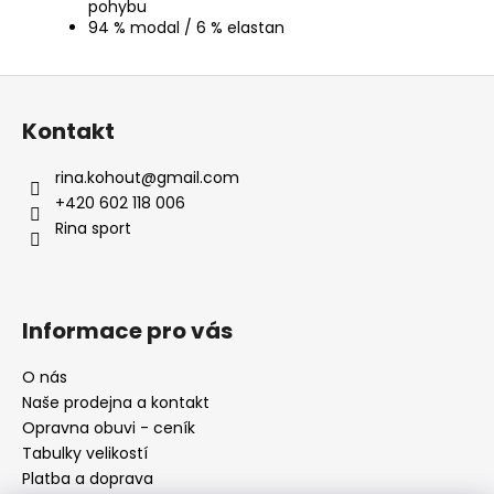
pohybu
94 % modal / 6 % elastan
Z
á
Kontakt
p
a
rina.kohout
@
gmail.com
t
+420 602 118 006
í
Rina sport
Informace pro vás
O nás
Naše prodejna a kontakt
Opravna obuvi - ceník
Tabulky velikostí
Platba a doprava