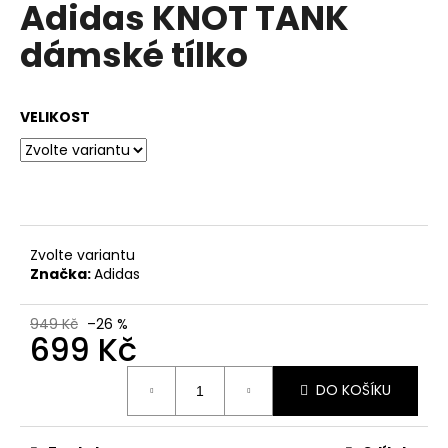
Adidas KNOT TANK
a
dámské tílko
j
í
t
VELIKOST
?
HLEDAT
Zvolte variantu
Značka:
Adidas
D
949 Kč
–26 %
699 Kč
o
p
Měrná
o
DO KOŠÍKU
cena:
r
u