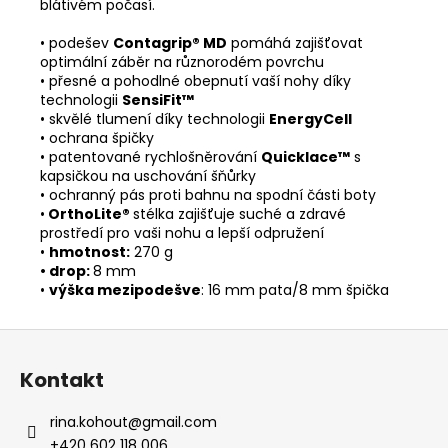
blátivém počasí.
• podešev
Contagrip® MD
pomáhá zajišťovat
optimální záběr na různorodém povrchu
• přesné a pohodlné obepnutí vaší nohy díky
technologii
SensiFit™
• skvělé tlumení díky technologii
EnergyCell
• ochrana špičky
• patentované rychlošněrování
Quicklace™
s
kapsičkou na uschování šňůrky
• ochranný pás proti bahnu na spodní části boty
•
OrthoLite®
stélka zajišťuje suché a zdravé
prostředí pro vaši nohu a lepší odpružení
•
hmotnost:
270 g
• drop:
8 mm
•
výška mezipodešve
: 16 mm pata/8 mm špička
Z
á
Kontakt
p
a
rina.kohout
@
gmail.com
t
+420 602 118 006