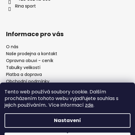
í
Rina sport
Informace pro vás
O nás
Naše prodejna a kontakt
Opravna obuvi - ceník
Tabulky velikostí
Platba a doprava
Obchodní podmínky
Ochrana osobních údajů
Tento web používá soubory cookie. Dalším
Reklamační řád
procházením tohoto webu vyjadřujete souhlas s
Moje objednávka
jejich používáním.. Více informací
zde
.
Nastavení
Facebook