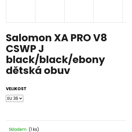
a
j
í
t
Salomon XA PRO V8
?
CSWP J
black/black/ebony
dětská obuv
HLEDAT
VELIKOST
D
o
p
o
r
u
Skladem
(1 ks)