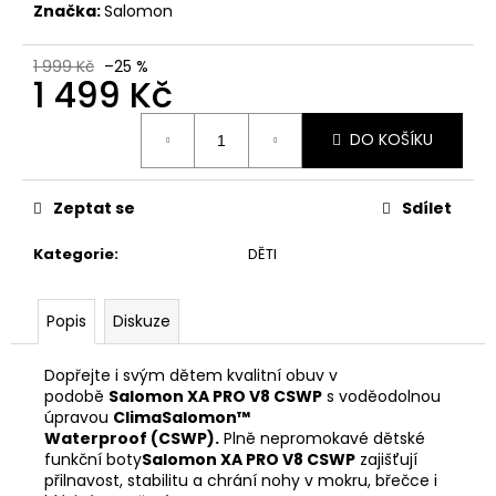
č
Značka:
Salomon
u
j
1 999 Kč
–25 %
e
1 499 Kč
m
e
Měrná
DO KOŠÍKU
cena:
ADIDAS
RUN
Zeptat se
Sdílet
LOGO
W
Kategorie
:
DĚTI
DÁMSKÉ
TRIKO
589
Popis
Diskuze
Kč
Původně:
649
Dopřejte i svým dětem kvalitní obuv v
Kč
podobě
Salomon XA PRO V8 CSWP
s voděodolnou
úpravou
ClimaSalomon™
Waterproof (CSWP).
Plně nepromokavé dětské
funkční boty
Salomon XA PRO V8 CSWP
zajišťují
přilnavost, stabilitu a chrání nohy v mokru, břečce i