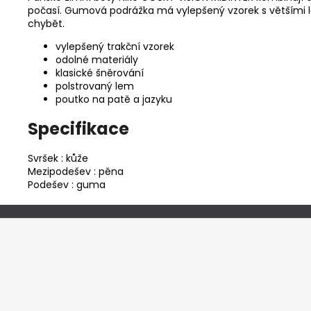
počasí. Gumová podrážka má vylepšený vzorek s většími la
chybět.
vylepšený trakční vzorek
odolné materiály
klasické šněrování
polstrovaný lem
poutko na patě a jazyku
Specifikace
Svršek : kůže
Mezipodešev : pěna
Podešev : guma
Z
á
p
a
t