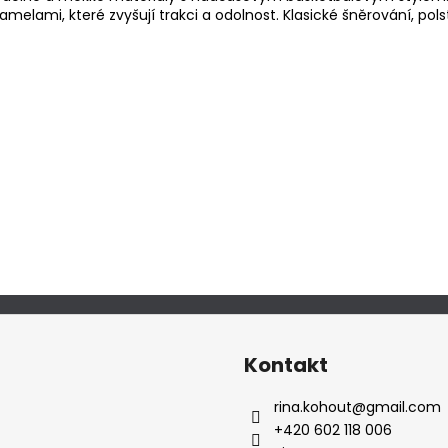
melami, které zvyšují trakci a odolnost. Klasické šněrování, po
Kontakt
rina.kohout
@
gmail.com
+420 602 118 006