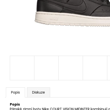
1 259 Kč
Původně:
1 399 Kč
Popis
Diskuze
Popis
Pánské zimní boty Nike COURT VISION MIDINTER kombinují 