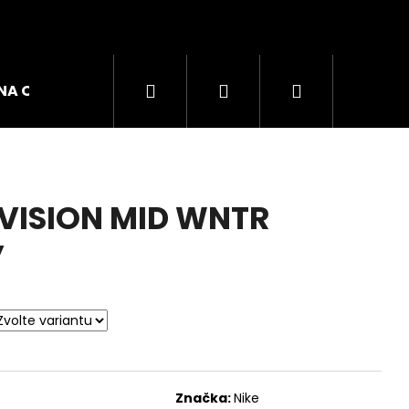
Hledat
Přihlášení
Nákupní
NA OBUVI
ZNAČKY
košík
 VISION MID WNTR
y
GO W DÁMSKÉ TRIKO
Značka:
Nike