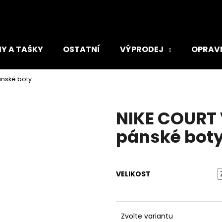
Y A TAŠKY
OSTATNÍ
VÝPRODEJ
OPRAV
Co potřebujete najít?
ánské boty
HLEDAT
NIKE COURT
pánské bot
Doporučujeme
VELIKOST
ADIDAS TIRO DÁMSKÁ SPORTOVNÍ
ADIDAS RUN LO
Zvolte variantu