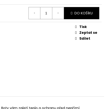
č
DO KOŠÍKU
Tisk
Zeptat se
Sdílet
oty vám zajistí teplo a ochranu před nepřízní