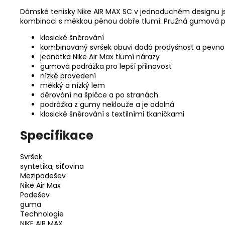
Dámské tenisky Nike AIR MAX SC v jednoduchém designu jsou
kombinaci s měkkou pěnou dobře tlumí. Pružná gumová podr
klasické šněrování
kombinovaný svršek obuvi dodá prodyšnost a pevno
jednotka Nike Air Max tlumí nárazy
gumová podrážka pro lepší přilnavost
nízké provedení
měkký a nízký lem
děrování na špičce a po stranách
podrážka z gumy neklouže a je odolná
klasické šněrování s textilními tkaničkami
Specifikace
Svršek
syntetika, síťovina
Mezipodešev
Nike Air Max
Podešev
guma
Technologie
NIKE AIR MAX