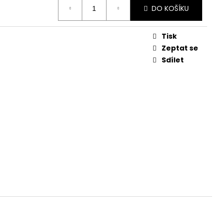
DO KOŠÍKU
č
Tisk
Zeptat se
Sdílet