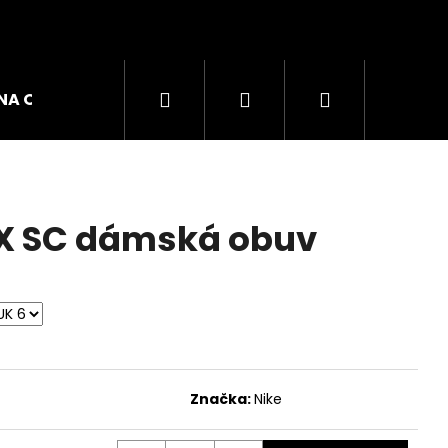
Hledat
Přihlášení
Nákupní
NA OBUVI
ZNAČKY
košík
AX SC dámská obuv
Značka:
Nike
GO W DÁMSKÉ TRIKO