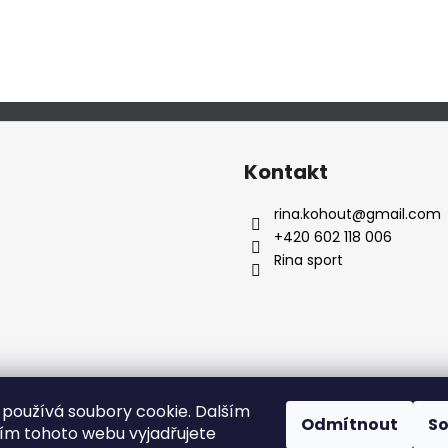
Kontakt
rina.kohout
@
gmail.com
+420 602 118 006
Rina sport
používá soubory cookie. Dalším
Odmítnout
S
m tohoto webu vyjadřujete