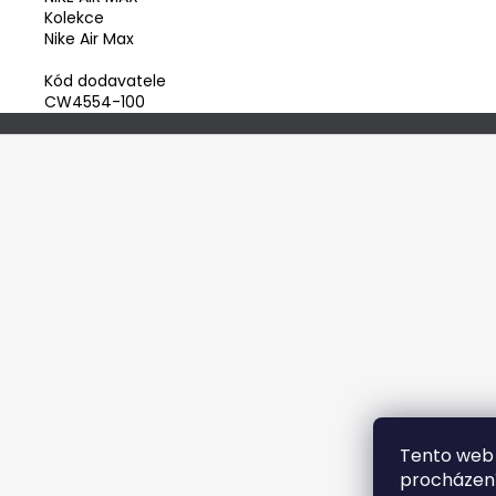
Kolekce
Nike Air Max
Kód dodavatele
CW4554-100
Z
á
p
a
t
í
Tento web 
procházení