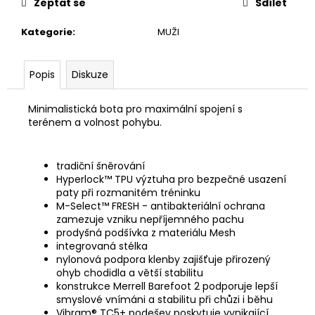
č
Zeptat se
Sdílet
u
j
Kategorie
:
MUŽI
e
m
Popis
Diskuze
e
Minimalistická bota pro maximální spojení s
CRAFT
terénem a volnost pohybu.
FAUN
LS
W
tradiční šněrování
DÁMSKÉ
Hyperlock™ TPU výztuha pro bezpečné usazení
TRIKO
paty při rozmanitém tréninku
1
M-Select™ FRESH - antibakteriální ochrana
259
zamezuje vzniku nepříjemného pachu
Kč
prodyšná podšívka z materiálu Mesh
Původně:
integrovaná stélka
1
399
nylonová podpora klenby zajišťuje přirozený
Kč
ohyb chodidla a větší stabilitu
konstrukce Merrell Barefoot 2 podporuje lepší
smyslové vnímáni a stabilitu při chůzi i běhu
Vibram® TC5+ podešev poskytuje vynikající