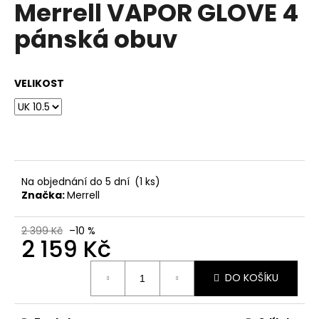
Merrell VAPOR GLOVE 4
a
pánská obuv
j
í
t
VELIKOST
?
HLEDAT
Na objednání do 5 dní
(1 ks)
Značka:
Merrell
D
2 399 Kč
–10 %
2 159 Kč
o
p
Měrná
o
DO KOŠÍKU
cena:
r
u