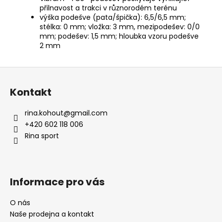
přilnavost a trakci v různorodém terénu
výška podešve (pata/špička): 6,5/6,5 mm;
stélka: 0 mm; vložka: 3 mm, mezipodešev: 0/0
mm; podešev: 1,5 mm; hloubka vzoru podešve
2 mm
Z
á
Kontakt
p
a
rina.kohout
@
gmail.com
t
+420 602 118 006
í
Rina sport
Informace pro vás
O nás
Naše prodejna a kontakt