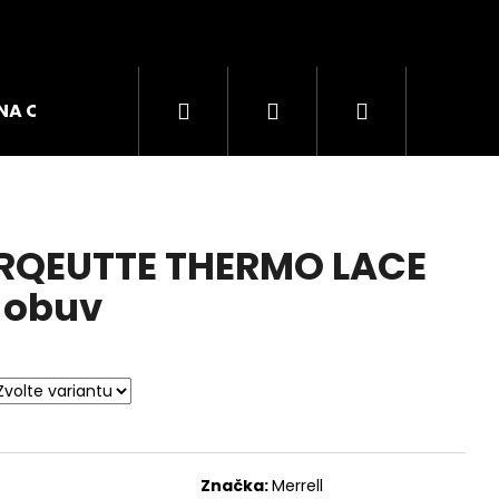
Hledat
Přihlášení
Nákupní
NA OBUVI
ZNAČKY
košík
RQEUTTE THERMO LACE
 obuv
GO W DÁMSKÉ TRIKO
Značka:
Merrell