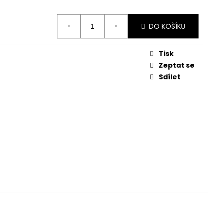
č
DO KOŠÍKU
Tisk
Zeptat se
Sdílet