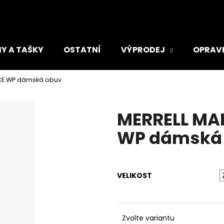
Y A TAŠKY
OSTATNÍ
VÝPRODEJ
OPRAV
Co potřebujete najít?
CE WP dámská obuv
HLEDAT
MERRELL MA
WP dámská
Doporučujeme
VELIKOST
ADIDAS TIRO DÁMSKÁ SPORTOVNÍ
ADIDAS RUN LO
Zvolte variantu