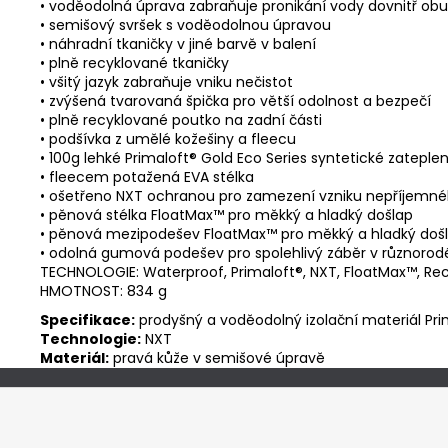
• voděodolná úprava zabraňuje pronikání vody dovnitř obu
• semišový svršek s voděodolnou úpravou
• náhradní tkaničky v jiné barvě v balení
• plně recyklované tkaničky
• všitý jazyk zabraňuje vniku nečistot
• zvýšená tvarovaná špička pro větší odolnost a bezpečí
• plně recyklované poutko na zadní části
• podšívka z umělé kožešiny a fleecu
• 100g lehké Primaloft® Gold Eco Series syntetické zateplení
• fleecem potažená EVA stélka
• ošetřeno NXT ochranou pro zamezení vzniku nepříjemn
• pěnová stélka FloatMax™ pro měkký a hladký došlap
• pěnová mezipodešev FloatMax™ pro měkký a hladký doš
• odolná gumová podešev pro spolehlivý záběr v různoro
TECHNOLOGIE: Waterproof, Primaloft®, NXT, FloatMax™, Re
HMOTNOST: 834 g
Specifikace:
prodyšný a voděodolný izolační materiál Pri
Technologie:
NXT
Materiál:
pravá kůže v semišové úpravě
Z
á