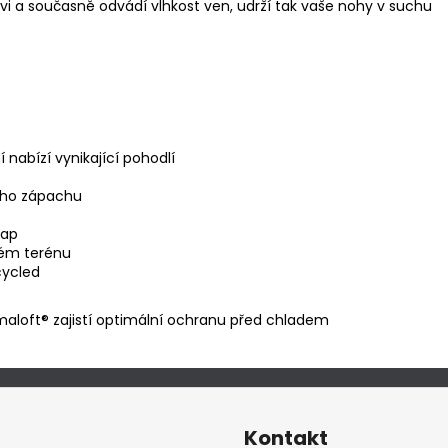
vi a současně odvádí vlhkost ven, udrží tak vaše nohy v suchu
 nabízí vynikající pohodlí
ého zápachu
lap
dém terénu
cycled
maloft® zajistí optimální ochranu před chladem
Kontakt