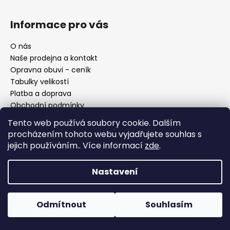
Informace pro vás
O nás
Naše prodejna a kontakt
Opravna obuvi - ceník
Tabulky velikostí
Platba a doprava
Obchodní podmínky
Ochrana osobních údajů
Tento web používá soubory cookie. Dalším
Reklamační řád
procházením tohoto webu vyjadřujete souhlas s
Moje objednávka
jejich používáním.. Více informací
zde
.
Nastavení
Facebook
Odmítnout
Souhlasím