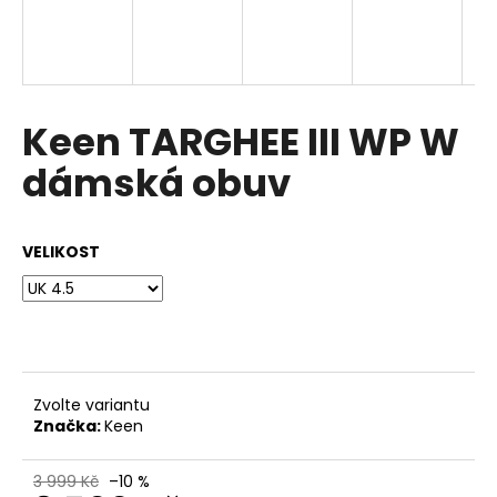
a
j
í
t
Keen TARGHEE III WP W
?
dámská obuv
VELIKOST
HLEDAT
D
o
p
Zvolte variantu
o
Značka:
Keen
r
u
3 999 Kč
–10 %