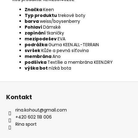
Značka
Keen
Typ produktu
trekové boty
barva
weiss/boysenberry
Pohlaví
Dámské
zapínání
tkaničky
mezipodešev
EVA
podrážka
Guma KEEN.ALL-TERRAIN
svršek
Kůže a pevná síťovina
membrána
Ano
podšívka
Textílie a membrána KEEN.DRY
výška bot
nízká bota
Z
á
Kontakt
p
a
rina.kohout
@
gmail.com
t
+420 602 118 006
í
Rina sport