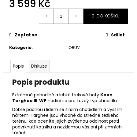
3 599 Kč
č
u
Měrná
j
DO KOŠÍKU
cena:
e
m
e
Zeptat se
Sdílet
Kategorie
:
OBUV
CRAFT
FAUN
LS
Popis
Diskuze
W
DÁMSKÉ
TRIKO
Popis produktu
1
259
Extrémně pohodlné a lehké trekové boty
Keen
Kč
Targhee III WP
hodící se pro každý typ chodidla.
Původně:
1
Dobře padnou i lidem se širším chodidlem a vyšším
399
nártem. Targhee jsou vhodné do středně těžkého
Kč
terénu, kde oceníte jejich zvýšenou odolnost proti
podvrknutí kotníku a nezklamou vás ani při zimních
túrách.