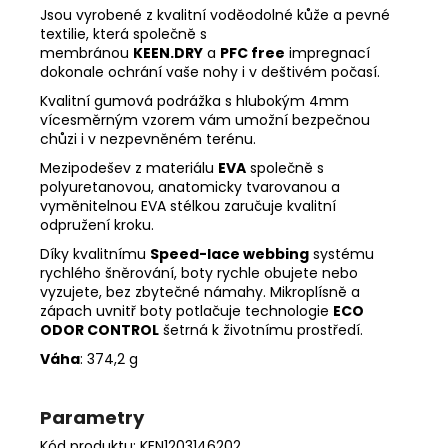
Jsou vyrobené z kvalitní voděodolné kůže a pevné
textilie, která společně s
membránou
KEEN.DRY
a
PFC free
impregnací
dokonale ochrání vaše nohy i v deštivém počasí.
Kvalitní gumová podrážka s hlubokým 4mm
vícesměrným vzorem vám umožní bezpečnou
chůzi i v nezpevněném terénu.
Mezipodešev z materiálu
EVA
společně s
polyuretanovou, anatomicky tvarovanou a
vyměnitelnou EVA stélkou zaručuje kvalitní
odpružení kroku.
Díky kvalitnímu
Speed-lace webbing
systému
rychlého šněrování, boty rychle obujete nebo
vyzujete, bez zbytečné námahy. Mikroplísně a
zápach uvnitř boty potlačuje technologie
ECO
ODOR CONTROL
šetrná k životnímu prostředí.
Váha
: 374,2 g
Parametry
Kód produktu: KEN1203146202