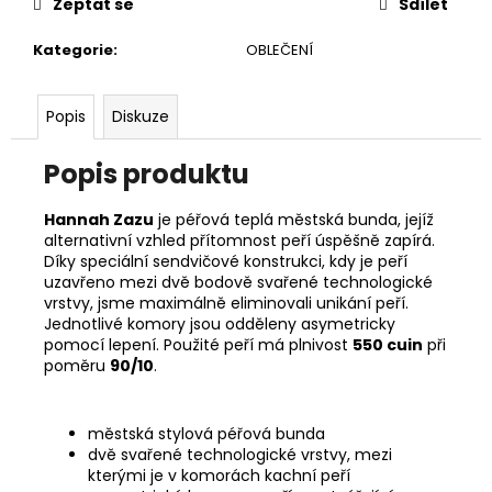
č
Zeptat se
Sdílet
u
j
Kategorie
:
OBLEČENÍ
e
m
Popis
Diskuze
e
Popis produktu
ADIDAS
RUN
Hannah Zazu
je péřová teplá městská bunda, jejíž
LOGO
alternativní vzhled přítomnost peří úspěšně zapírá.
W
DÁMSKÉ
Díky speciální sendvičové konstrukci, kdy je peří
TRIKO
uzavřeno mezi dvě bodově svařené technologické
vrstvy, jsme maximálně eliminovali unikání peří.
589
Jednotlivé komory jsou odděleny asymetricky
Kč
pomocí lepení. Použité peří má plnivost
550 cuin
při
Původně:
649
poměru
90/10
.
Kč
městská stylová péřová bunda
dvě svařené technologické vrstvy, mezi
kterými je v komorách kachní peří