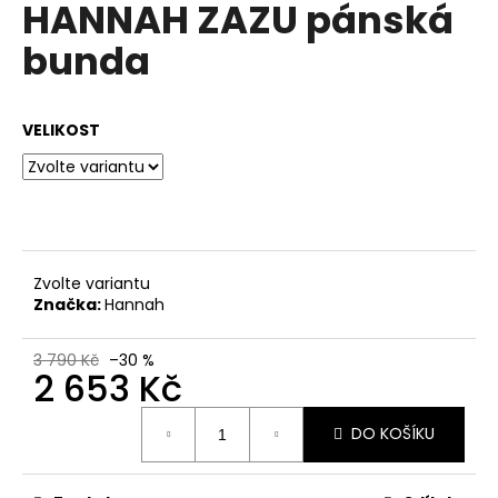
HANNAH ZAZU pánská
a
bunda
j
í
t
VELIKOST
?
HLEDAT
Zvolte variantu
Značka:
Hannah
D
3 790 Kč
–30 %
2 653 Kč
o
p
Měrná
o
DO KOŠÍKU
cena:
r
u