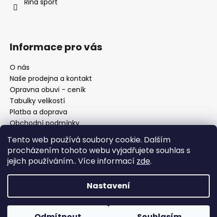
í
Rina sport
Informace pro vás
O nás
Naše prodejna a kontakt
Opravna obuvi - ceník
Tabulky velikostí
Platba a doprava
Obchodní podmínky
Ochrana osobních údajů
Tento web používá soubory cookie. Dalším
Reklamační řád
procházením tohoto webu vyjadřujete souhlas s
Moje objednávka
jejich používáním.. Více informací
zde
.
Nastavení
Facebook
Odmítnout
Souhlasím