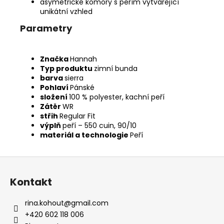
asymetrické komory s peřím vytvářející
unikátní vzhled
Parametry
Značka
Hannah
Typ produktu
zimní bunda
barva
sierra
Pohlaví
Pánské
složení
100 % polyester, kachní peří
Zátěr
WR
střih
Regular Fit
výplň
peří – 550 cuin, 90/10
materiál a technologie
Peří
Z
á
Kontakt
p
a
rina.kohout
@
gmail.com
t
+420 602 118 006