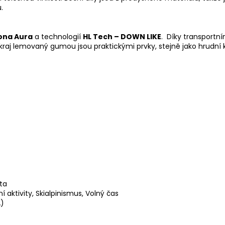
.
ona Aura
a technologií
HL Tech – DOWN LIKE
. Díky transportn
kraj lemovaný gumou jsou praktickými prvky, stejně jako hrudní 
ta
 aktivity, Skialpinismus, Volný čas
A)