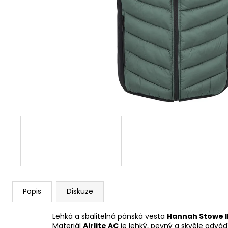
1 259 Kč
Původně:
1 399 Kč
Popis
Diskuze
Lehká a sbalitelná pánská vesta
Hannah Stowe I
Materiál
Airlite AC
je lehký, pevný a skvěle odvá