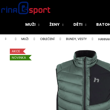
K
Přejít
na
o
obsah
Zpět
Zpět
š
do
do
í
MUŽI
ŽENY
DĚTI
BATOH
k
obchodu
obchodu
Domů
MUŽI
OBLEČENÍ
BUNDY, VESTY
HANNAH
AKCE
NOVINKA
CRAFT FAUN LS W DÁMSKÉ TRIKO