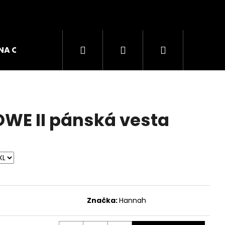
Hledat
Přihlášení
Nákupní
NA OBUVI
ZNAČKY
košík
WE II pánská vesta
Značka:
Hannah
GO W DÁMSKÉ TRIKO