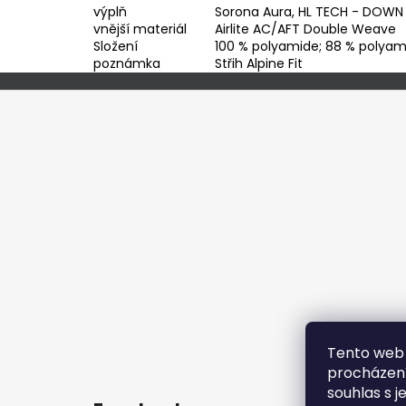
výplň
Sorona Aura, HL TECH - DOWN 
vnější materiál
Airlite AC/AFT Double Weave
Složení
100 % polyamide; 88 % polyami
poznámka
Střih Alpine Fit
Z
á
p
a
t
í
Tento web 
procházení
souhlas s j