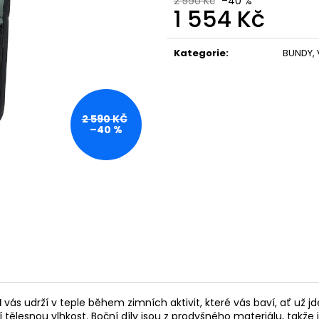
MIKINA
2 590 Kč
–40 %
589 Kč
1 554 Kč
1 394 Kč
Původně:
649 K
Měrná
cena:
Kategorie
:
BUNDY, 
2 590 KČ
–40 %
I
vás udrží v teple během zimních aktivit, které vás baví, ať už jd
dí tělesnou vlhkost. Boční díly jsou z prodyšného materiálu, tak