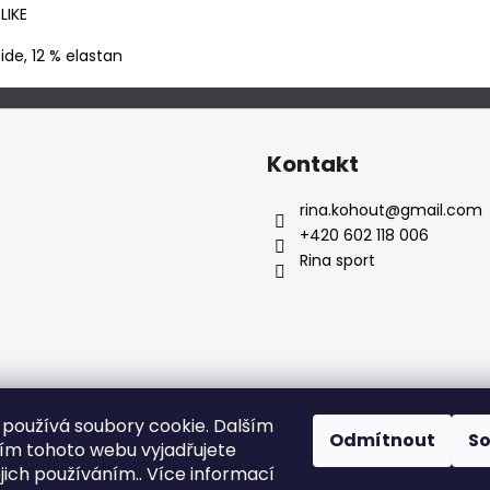
LIKE
de, 12 % elastan
Kontakt
rina.kohout
@
gmail.com
+420 602 118 006
Rina sport
používá soubory cookie. Dalším
Odmítnout
S
m tohoto webu vyjadřujete
ejich používáním.. Více informací