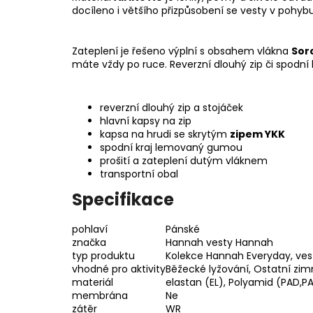
docíleno i většího přizpůsobení se vesty v pohybu
Zateplení je řešeno výplní s obsahem vlákna
Sor
máte vždy po ruce. Reverzní dlouhý zip či spodní 
reverzní dlouhý zip a stojáček
hlavní kapsy na zip
kapsa na hrudi se skrytým
zipem YKK
spodní kraj lemovaný gumou
prošití a zateplení dutým vláknem
transportní obal
Specifikace
pohlaví
Pánské
značka
Hannah
vesty Hannah
typ produktu
Kolekce Hannah Everyday
,
ves
vhodné pro aktivity
Běžecké lyžování, Ostatní zimní
materiál
elastan (EL)
,
Polyamid (PAD,P
membrána
Ne
zátěr
WR