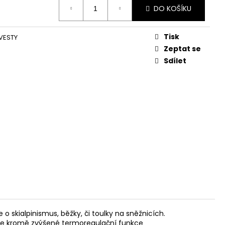
DO KOŠÍKU
č
Tisk
VESTY
Zeptat se
Sdílet
e o skialpinismus, běžky, či toulky na sněžnicích.
že je kromě zvýšené termoregulační funkce