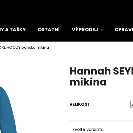
Y A TAŠKY
OSTATNÍ
VÝPRODEJ
OPRAV
Co potřebujete najít?
RE HOODY pánská mikina
HLEDAT
Hannah SEY
mikina
Doporučujeme
VELIKOST
ADIDAS TIRO DÁMSKÁ SPORTOVNÍ
ADIDAS RUN LO
Zvolte variantu