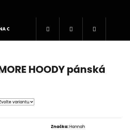
Hledat
Přihlášení
Nákupní
NA OBUVI
ZNAČKY
košík
MORE HOODY pánská
GO W DÁMSKÉ TRIKO
Značka:
Hannah