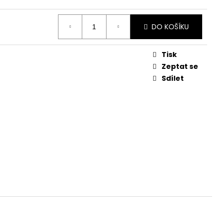
č
DO KOŠÍKU
Tisk
Zeptat se
Sdílet