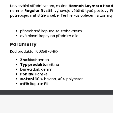
Univerzální střední vrstva, mikina
Hannah Seymore Hood
nehrne.
Regular fit
střih vyhovuje většině typů postavy.
potřebuješ mít stále u sebe. Tenhle kus oblečení si zamiluj
přinechaná kapuce se stahováním
dvě hlavní kapsy na předním díle
Parametry
Kód produktu: 10035976HHX
Značka
Hannah
Typ produktu
mikina
barva
dark denim
Pohlaví
Pánské
složení
60 % bavlna, 40% polyester
střih
Regular Fit
Z
á
p