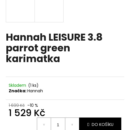
A
a
j
R
í
M
t
Hannah LEISURE 3.8
?
A
parrot green
karimatka
HLEDAT
Skladem
(1 ks)
Značka:
Hannah
D
o
p
1 699 Kč
–10 %
1 529 Kč
o
r
Měrná
u
DO KOŠÍKU
cena: