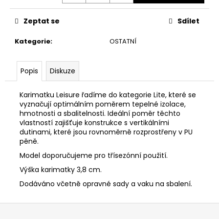
č
u
Zeptat se
Sdílet
j
e
Kategorie
:
OSTATNÍ
m
e
Popis
Diskuze
ADIDAS
POWER
Karimatku Leisure řadíme do kategorie Lite, které se
V
vyznačují optimálním poměrem tepelné izolace,
G
hmotnosti a sbalitelnosti. Ideální poměr těchto
16.25L
vlastností zajišťuje konstrukce s vertikálními
BATOH
dutinami, které jsou rovnoměrně rozprostřeny v PU
859
pěně.
Kč
Původně:
Model doporučujeme pro třísezónní použití.
949
Výška karimatky 3,8 cm.
Kč
Dodáváno včetně opravné sady a vaku na sbalení.
Z