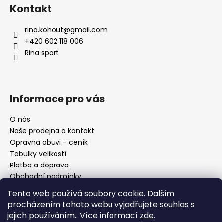
á
Kontakt
p
a
rina.kohout
@
gmail.com
t
+420 602 118 006
í
Rina sport
Informace pro vás
O nás
Naše prodejna a kontakt
Opravna obuvi - ceník
Tabulky velikostí
Platba a doprava
Obchodní podmínky
Ochrana osobních údajů
Tento web používá soubory cookie. Dalším
Reklamační řád
procházením tohoto webu vyjadřujete souhlas s
Moje objednávka
jejich používáním.. Více informací
zde
.