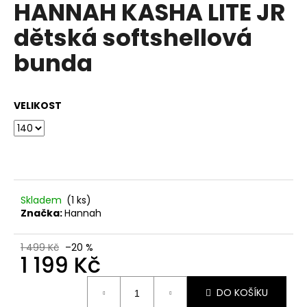
HANNAH KASHA LITE JR
a
dětská softshellová
j
í
bunda
t
?
VELIKOST
HLEDAT
Skladem
(1 ks)
Značka:
Hannah
D
o
p
1 499 Kč
–20 %
1 199 Kč
o
r
Měrná
u
DO KOŠÍKU
cena: