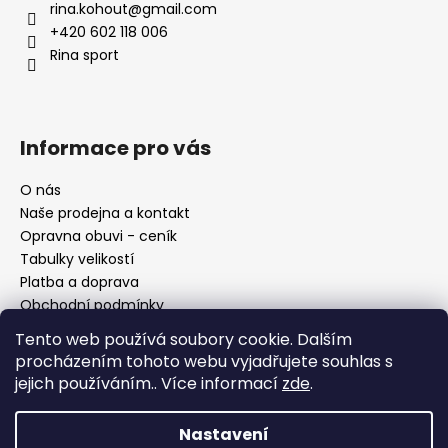
a
rina.kohout
@
gmail.com
t
+420 602 118 006
í
Rina sport
Informace pro vás
O nás
Naše prodejna a kontakt
Opravna obuvi - ceník
Tabulky velikostí
Platba a doprava
Obchodní podmínky
Ochrana osobních údajů
Tento web používá soubory cookie. Dalším
Reklamační řád
procházením tohoto webu vyjadřujete souhlas s
Moje objednávka
jejich používáním.. Více informací
zde
.
Nastavení