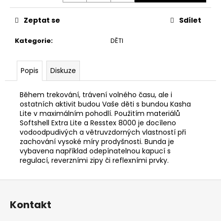
č
u
Zeptat se
Sdílet
j
e
Kategorie
:
DĚTI
m
e
Popis
Diskuze
ADIDAS
KNOT
Během trekování, trávení volného času, ale i
TANK
ostatních aktivit budou Vaše děti s bundou Kasha
DÁMSKÉ
Lite v maximálním pohodlí. Použitím materiálů
TÍLKO
Softshell Extra Lite a Resstex 8000 je docíleno
699
vodoodpudivých a větruvzdorných vlastností při
Kč
zachování vysoké míry prodyšnosti. Bunda je
Původně:
vybavena například odepínatelnou kapucí s
949
regulací, reverzními zipy či reflexními prvky.
Kč
Z
á
Kontakt
p