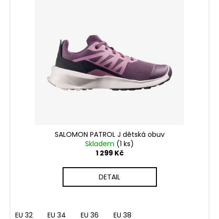
SALOMON PATROL J dětská obuv
Skladem
(1 ks)
1 299 Kč
DETAIL
EU 32
EU 34
EU 36
EU 38