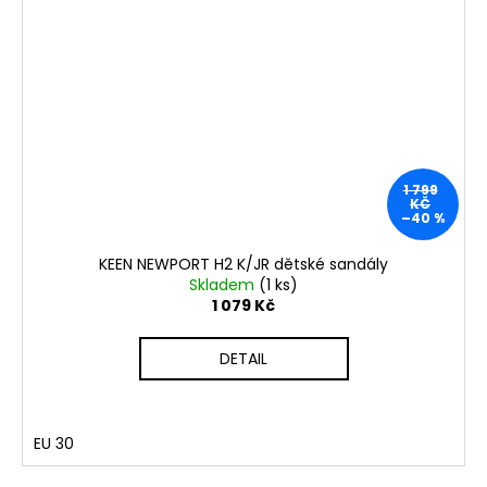
1 799
KČ
–40 %
KEEN NEWPORT H2 K/JR dětské sandály
Skladem
(1 ks)
1 079 Kč
DETAIL
EU 30