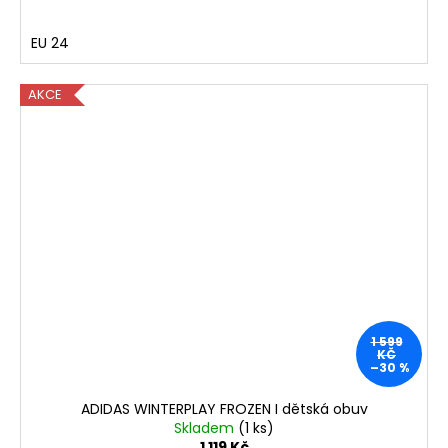
EU 24
AKCE
1 599
KČ
–30 %
ADIDAS WINTERPLAY FROZEN I dětská obuv
Skladem
(1 ks)
1 119 Kč