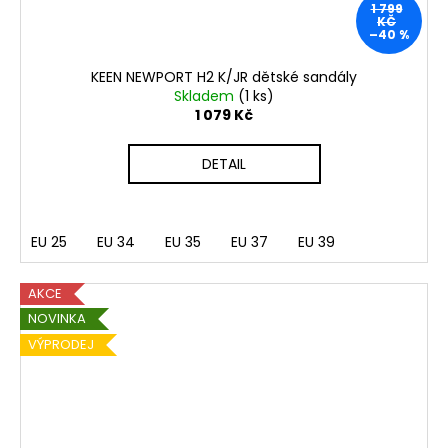
1 799
KČ
–40 %
KEEN NEWPORT H2 K/JR dětské sandály
Skladem
(1 ks)
1 079 Kč
DETAIL
EU 25
EU 34
EU 35
EU 37
EU 39
AKCE
NOVINKA
VÝPRODEJ