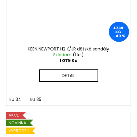
1 799
KČ
–40 %
KEEN NEWPORT H2 K/JR dětské sandály
Skladem
(1 ks)
1 079 Kč
DETAIL
EU 34
EU 35
AKCE
NOVINKA
VÝPRODEJ