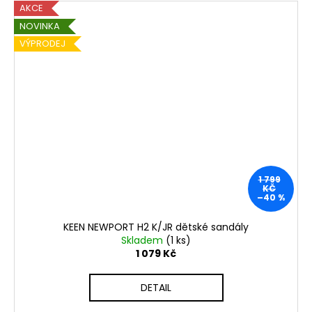
AKCE
NOVINKA
VÝPRODEJ
1 799
KČ
–40 %
KEEN NEWPORT H2 K/JR dětské sandály
Skladem
(1 ks)
1 079 Kč
DETAIL