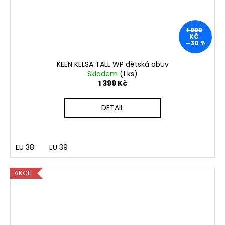
1 999
KČ
–30 %
KEEN KELSA TALL WP dětská obuv
Skladem
(1 ks)
1 399 Kč
DETAIL
EU 38
EU 39
AKCE