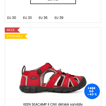
EU 30
EU 33
EU 36
EU 39
AKCE
VÝPRODEJ
1 699
KČ
–40 %
KEEN SEACAMP II CNX dětské sandály