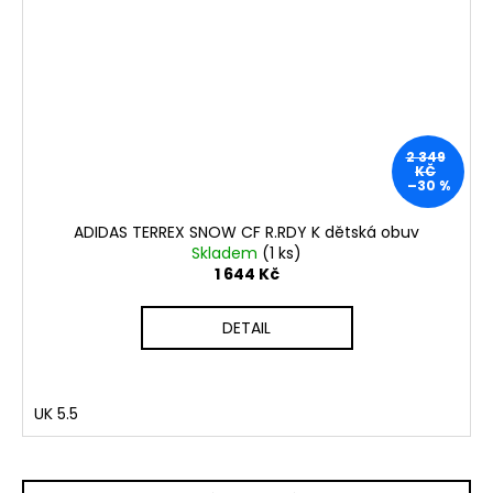
2 349
KČ
–30 %
ADIDAS TERREX SNOW CF R.RDY K dětská obuv
Skladem
(1 ks)
1 644 Kč
DETAIL
UK 5.5