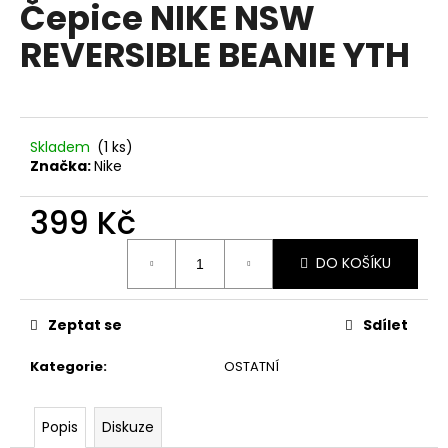
Čepice NIKE NSW
a
REVERSIBLE BEANIE YTH
j
í
t
?
Skladem
(1 ks)
Značka:
Nike
399 Kč
HLEDAT
Měrná
DO KOŠÍKU
cena:
D
Zeptat se
Sdílet
o
p
Kategorie
:
OSTATNÍ
o
r
u
Popis
Diskuze