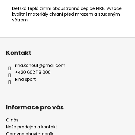
č
u
Dětská teplá zimní oboustranná čepice NIKE. Vysoce
j
kvalitní materiály chrání před mrazem a studeným
e
větrem.
m
e
Z
á
ADIDAS
Kontakt
p
KNOT
TANK
a
rina.kohout
@
gmail.com
DÁMSKÉ
t
TÍLKO
+420 602 118 006
í
Rina sport
699
Kč
Původně:
949
Kč
Informace pro vás
O nás
Naše prodejna a kontakt
Opravna obuvi - ceník