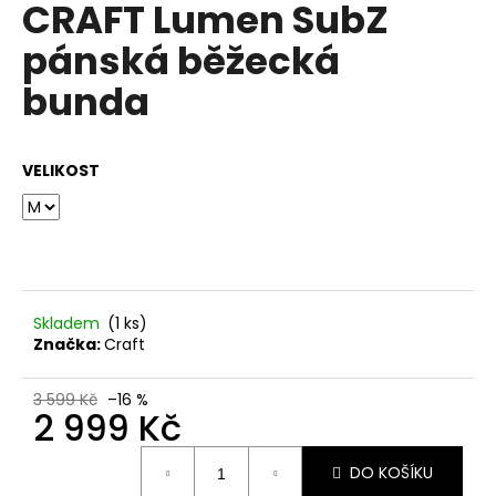
CRAFT Lumen SubZ
a
pánská běžecká
j
í
bunda
t
?
VELIKOST
HLEDAT
Skladem
(1 ks)
Značka:
Craft
D
o
p
3 599 Kč
–16 %
2 999 Kč
o
r
Měrná
u
DO KOŠÍKU
cena: