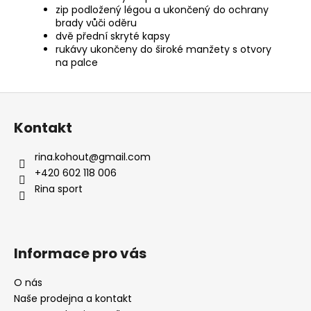
zip podložený légou a ukončený do ochrany
brady vůči oděru
dvě přední skryté kapsy
rukávy ukončeny do široké manžety s otvory
na palce
Z
á
Kontakt
p
a
rina.kohout
@
gmail.com
t
+420 602 118 006
í
Rina sport
Informace pro vás
O nás
Naše prodejna a kontakt