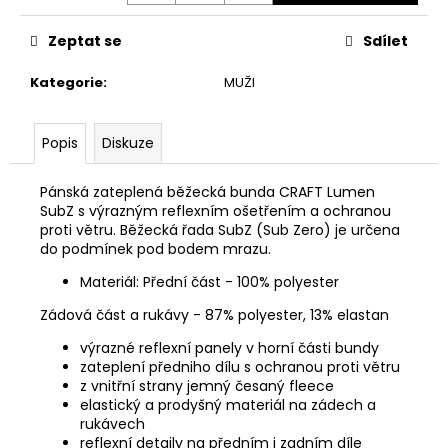
č
u
Zeptat se
Sdílet
j
e
Kategorie
:
MUŽI
m
e
Popis
Diskuze
ADIDAS
POWER
Pánská zateplená běžecká bunda CRAFT Lumen
V
SubZ s výrazným reflexním ošetřením a ochranou
G
proti větru. Běžecká řada SubZ (Sub Zero) je určena
16.25L
do podmínek pod bodem mrazu.
BATOH
Materiál: Přední část - 100% polyester
859
Kč
Zádová část a rukávy - 87% polyester, 13% elastan
Původně:
949
výrazné reflexní panely v horní části bundy
Kč
zateplení předniho dílu s ochranou proti větru
z vnitřní strany jemný česaný fleece
elastický a prodyšný materiál na zádech a
rukávech
reflexní detaily na předním i zadním díle