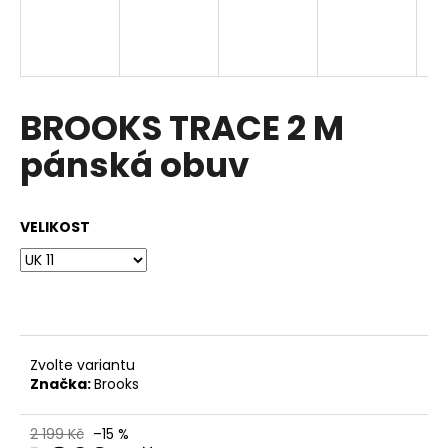
a
j
í
t
BROOKS TRACE 2 M
?
pánská obuv
VELIKOST
HLEDAT
D
o
p
Zvolte variantu
o
Značka:
Brooks
r
u
2 199 Kč
–15 %