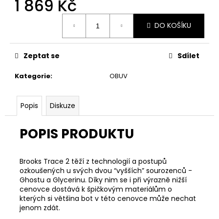
1 869 Kč
č
u
Měrná
j
DO KOŠÍKU
cena:
e
m
e
Zeptat se
Sdílet
Kategorie
:
OBUV
ADIDAS
TIRO
DÁMSKÁ
Popis
Diskuze
SPORTOVNÍ
MIKINA
POPIS PRODUKTU
1
394
Kč
Brooks Trace 2 těží z technologií a postupů
ozkoušených u svých dvou “vyšších” sourozenců -
Ghostu a Glycerinu. Díky nim se i při výrazně nižší
cenovce dostává k špičkovým materiálům o
kterých si většina bot v této cenovce může nechat
jenom zdát.