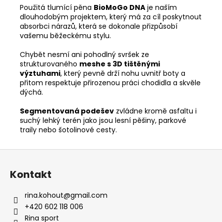
Použitá tlumící pěna
BioMoGo DNA
je naším
dlouhodobým projektem, který má za cíl poskytnout
absorbci nárazů, která se dokonale přizpůsobí
vašemu běžeckému stylu.
Chybět nesmí ani pohodlný svršek ze
strukturovaného
meshe s 3D tištěnými
výztuhami
, který pevně drží nohu uvnitř boty a
přitom respektuje přirozenou práci chodidla a skvěle
dýchá.
Segmentovaná podešev
zvládne kromě asfaltu i
suchý lehký terén jako jsou lesní pěšiny, parkové
traily nebo šotolinové cesty.
Z
á
Kontakt
p
a
rina.kohout
@
gmail.com
t
+420 602 118 006
í
Rina sport