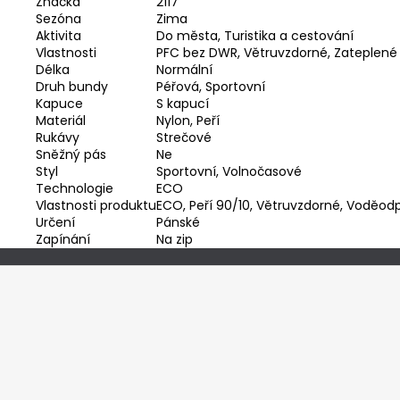
Značka
2117
Sezóna
Zima
Aktivita
Do města, Turistika a cestování
Vlastnosti
PFC bez DWR, Větruvzdorné, Zateplené
Délka
Normální
Druh bundy
Péřová, Sportovní
Kapuce
S kapucí
Materiál
Nylon, Peří
Rukávy
Strečové
Sněžný pás
Ne
Styl
Sportovní, Volnočasové
Technologie
ECO
Vlastnosti produktu
ECO
,
Peří 90/10
,
Větruvzdorné
,
Voděodp
Určení
Pánské
Zapínání
Na zip
Z
á
p
a
t
í