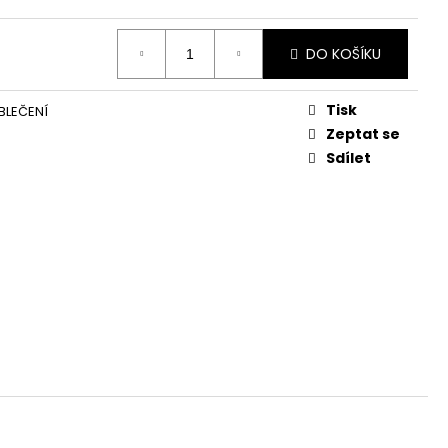
č
DO KOŠÍKU
Tisk
BLEČENÍ
Zeptat se
Sdílet