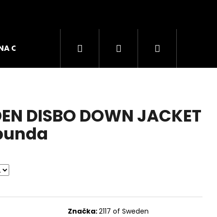
Hledat
Přihlášení
Nákupní
NA OBUVI
ZNAČKY
košík
EDEN DISBO DOWN JACKET
bunda
GO W DÁMSKÉ TRIKO
Značka:
2117 of Sweden