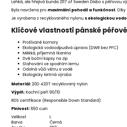
Lehká, ale hřejivá bunda 2117 of Sweden Disbo s péřovou vý
Byla navržena pro
maximální pohodlí a funkčnost
. Dík
Je vyrobena z recyklovaného nylonu
s ekologickou vod
Klíčové vlastnosti pánské péřové
Prošívané komory
Ekologická vodoodpudivá úprava (DWR bez PFC)
Měkká, příjemná tkanina
Dvě boční kapsy na zip
Stahování ve spodním lemu
Odolná vůči větru a vodě
Ekologicky šetrná výroba
Materiál:
20D 420T recyklovaný nylon
Výplň:
Kachní peří 90/10
RDS certifikace (Responsible Down Standard)
Plnivost:
650 cuin
Velikost
L
Barva
Černá