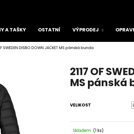
Y A TAŠKY
OSTATNÍ
VÝPRODEJ
OPRAV
Co potřebujete najít?
 OF SWEDEN DISBO DOWN JACKET MS pánská bunda
HLEDAT
2117 OF SW
MS pánská 
Doporučujeme
VELIKOST
ADIDAS TIRO DÁMSKÁ SPORTOVNÍ
ADIDAS RUN LO
Skladem
(1 ks)