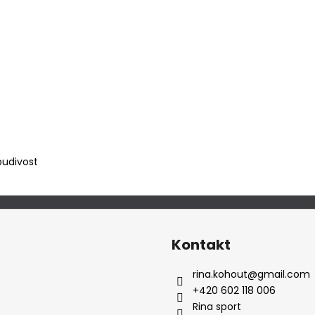
udivost
Kontakt
rina.kohout
@
gmail.com
+420 602 118 006
Rina sport