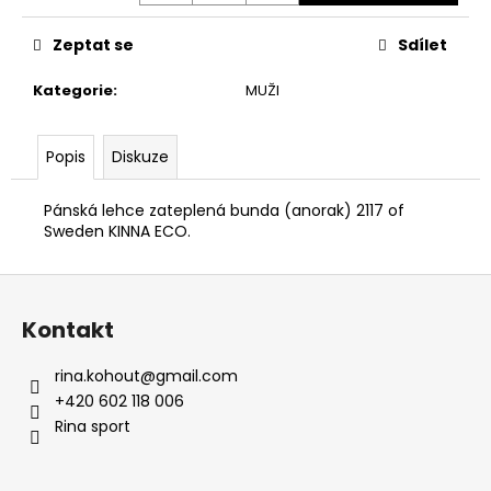
č
u
Zeptat se
Sdílet
j
e
Kategorie
:
MUŽI
m
e
Popis
Diskuze
CRAFT
FAUN
Pánská lehce zateplená bunda (anorak) 2117 of
LS
Sweden KINNA ECO.
W
DÁMSKÉ
TRIKO
Z
á
1
Kontakt
259
p
Kč
Původně:
a
rina.kohout
@
gmail.com
1
t
+420 602 118 006
399
Kč
í
Rina sport