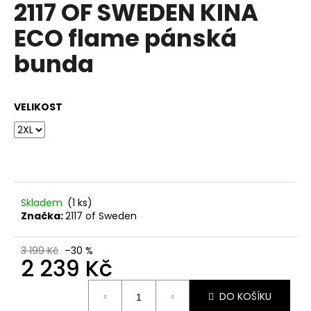
2117 OF SWEDEN KINA
a
ECO flame pánská
j
í
bunda
t
?
VELIKOST
HLEDAT
Skladem
(1 ks)
Značka:
2117 of Sweden
D
o
p
3 199 Kč
–30 %
2 239 Kč
o
r
Měrná
u
DO KOŠÍKU
cena: