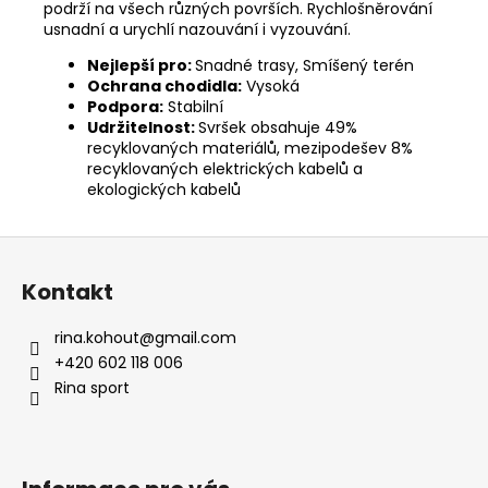
podrží na všech různých površích. Rychlošněrování
usnadní a urychlí nazouvání i vyzouvání.
Nejlepší pro:
Snadné trasy, Smíšený terén
Ochrana chodidla:
Vysoká
Podpora:
Stabilní
Udržitelnost:
Svršek obsahuje 49%
recyklovaných materiálů, mezipodešev 8%
recyklovaných elektrických kabelů a
ekologických kabelů
Z
á
Kontakt
p
a
rina.kohout
@
gmail.com
t
+420 602 118 006
í
Rina sport