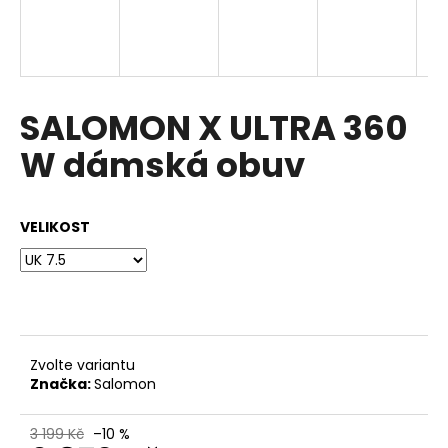
a
j
í
t
SALOMON X ULTRA 360
?
W dámská obuv
VELIKOST
HLEDAT
D
o
p
Zvolte variantu
o
Značka:
Salomon
r
u
3 199 Kč
–10 %