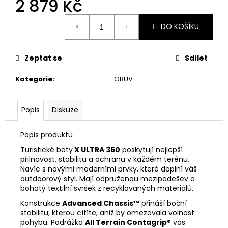
2 879 Kč
č
u
Měrná
j
DO KOŠÍKU
cena:
e
m
e
Zeptat se
Sdílet
Kategorie
:
OBUV
ADIDAS
POWER
V
Popis
Diskuze
G
16.25L
BATOH
Popis produktu
859
Turistické boty
X ULTRA 360
poskytují nejlepší
Kč
přilnavost, stabilitu a ochranu v každém terénu.
Původně:
Navíc s novými moderními prvky, které doplní váš
949
Kč
outdoorový styl. Mají odpruženou mezipodešev a
bohatý textilní svršek z recyklovaných materiálů.
Konstrukce
Advanced Chassis™
přináší boční
stabilitu, kterou cítíte, aniž by omezovala volnost
pohybu. Podrážka
All Terrain Contagrip®
vás