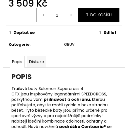
3 509 Kč
č
u
Měrná
j
DO KOŠÍKU
cena:
e
m
e
Zeptat se
Sdílet
Kategorie
:
OBUV
ADIDAS
KNOT
TANK
Popis
Diskuze
DÁMSKÉ
TÍLKO
POPIS
699
Kč
Původně:
Trailové boty Salomon Supercross 4
949
GTX jsou inspirovány legendárními SPEEDCROSS,
Kč
poskytnou vám
přilnavost
a
ochranu
, kterou
potřebujete, abyste mohli rychle a beze strachu
běžet. Tyto běžecké boty jsou přímo určené pro
sportovní výzvy a pro nejobtížnější podmínky!
Nabízejí ideální kombinace odolnosti, ochrany a
pohodlí. Nově navržená
podrážka Contagrip
® se