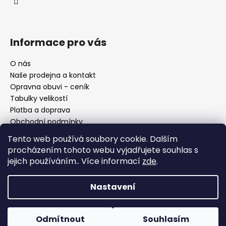
Informace pro vás
O nás
Naše prodejna a kontakt
Opravna obuvi - ceník
Tabulky velikostí
Platba a doprava
Obchodní podmínky
Ochrana osobních údajů
Tento web používá soubory cookie. Dalším
Reklamační řád
procházením tohoto webu vyjadřujete souhlas s
Moje objednávka
jejich používáním.. Více informací
zde
.
Nastavení
Facebook
Odmítnout
Souhlasím