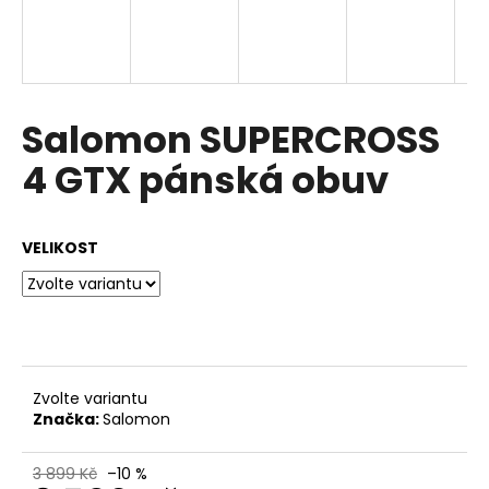
a
j
í
t
Salomon SUPERCROSS
?
4 GTX pánská obuv
VELIKOST
HLEDAT
D
o
p
Zvolte variantu
o
Značka:
Salomon
r
u
3 899 Kč
–10 %