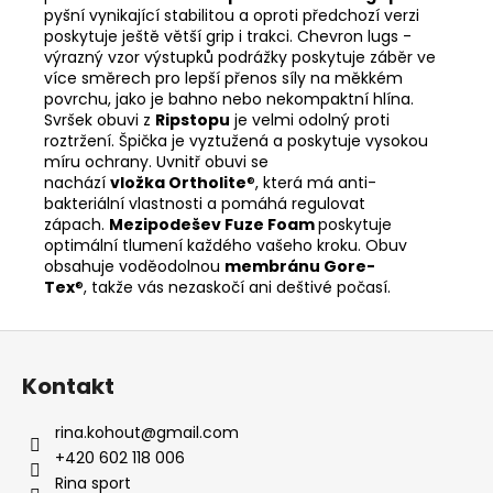
pyšní vynikající stabilitou a oproti předchozí verzi
poskytuje ještě větší grip i trakci. Chevron lugs -
výrazný vzor výstupků podrážky poskytuje záběr ve
více směrech pro lepší přenos síly na měkkém
povrchu, jako je bahno nebo nekompaktní hlína.
Svršek obuvi z
Ripstopu
je velmi odolný proti
roztržení. Špička je vyztužená a poskytuje vysokou
míru ochrany. Uvnitř obuvi se
nachází
vložka Ortholite
®, která má anti-
bakteriální vlastnosti a pomáhá regulovat
zápach.
Mezipodešev Fuze Foam
poskytuje
optimální tlumení každého vašeho kroku. Obuv
obsahuje voděodolnou
membránu Gore-
Tex
®, takže vás nezaskočí ani deštivé počasí.
Z
á
Kontakt
p
a
rina.kohout
@
gmail.com
t
+420 602 118 006
í
Rina sport