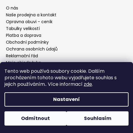
a
O nás
j
Naše prodejna a kontakt
í
Opravna obuvi - ceník
Tabulky velikostí
t
Platba a doprava
?
Obchodní podmínky
Ochrana osobních údajů
Reklamační řád
Moje objednávka
HLEDAT
Tento web používá soubory cookie. Dalším
procházením tohoto webu vyjadřujete souhlas s
jejich používáním.. Více informací
zde
.
Facebook
D
Nastavení
o
p
o
Odmítnout
Souhlasím
r
u