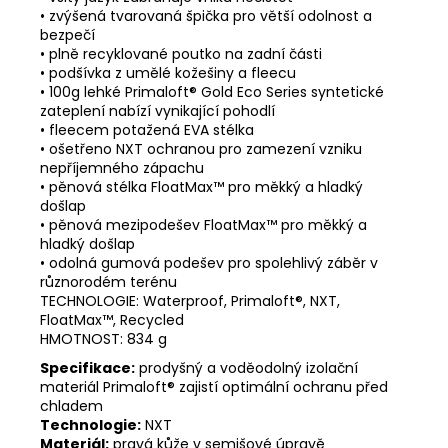
• zvýšená tvarovaná špička pro větší odolnost a
bezpečí
• plně recyklované poutko na zadní části
• podšívka z umělé kožešiny a fleecu
• 100g lehké Primaloft® Gold Eco Series syntetické
zateplení nabízí vynikající pohodlí
• fleecem potažená EVA stélka
• ošetřeno NXT ochranou pro zamezení vzniku
nepříjemného zápachu
• pěnová stélka FloatMax™ pro měkký a hladký
došlap
• pěnová mezipodešev FloatMax™ pro měkký a
hladký došlap
• odolná gumová podešev pro spolehlivý záběr v
různorodém terénu
TECHNOLOGIE: Waterproof, Primaloft®, NXT,
FloatMax™, Recycled
HMOTNOST: 834 g
Specifikace:
prodyšný a voděodolný izolační
materiál Primaloft® zajistí optimální ochranu před
chladem
Technologie:
NXT
Materiál:
pravá kůže v semišové úpravě