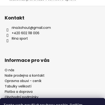
Z
á
Kontakt
p
a
rina.kohout
@
gmail.com
t
+420 602 118 006
í
Rina sport
Informace pro vás
O nás
Naše prodejna a kontakt
Opravna obuvi - ceník
Tabulky velikostí
Platba a doprava
Obchodní podmínky
Ochrana osobních údajů