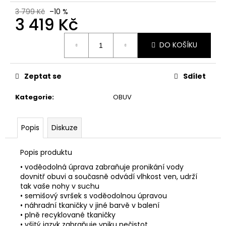
č
u
3 799 Kč
–10 %
3 419 Kč
j
e
Měrná
m
DO KOŠÍKU
cena:
e
Zeptat se
Sdílet
ADIDAS
POWER
Kategorie
:
OBUV
V
G
16.25L
Popis
Diskuze
BATOH
859
Kč
Popis produktu
Původně:
• voděodolná úprava zabraňuje pronikání vody
949
dovnitř obuvi a současně odvádí vlhkost ven, udrží
Kč
tak vaše nohy v suchu
• semišový svršek s voděodolnou úpravou
• náhradní tkaničky v jiné barvě v balení
• plně recyklované tkaničky
• všitý jazyk zabraňuje vniku nečistot