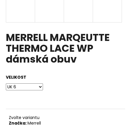
a
j
í
t
MERRELL MARQEUTTE
?
THERMO LACE WP
dámská obuv
HLEDAT
VELIKOST
D
o
p
o
Zvolte variantu
r
Značka:
Merrell
u