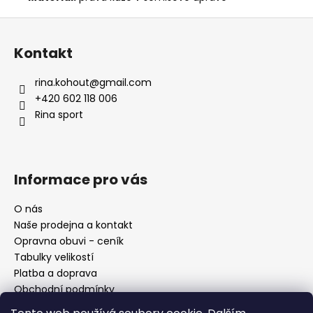
Z
á
Kontakt
p
a
rina.kohout
@
gmail.com
t
+420 602 118 006
í
Rina sport
Informace pro vás
O nás
Naše prodejna a kontakt
Opravna obuvi - ceník
Tabulky velikostí
Platba a doprava
Obchodní podmínky
Ochrana osobních údajů