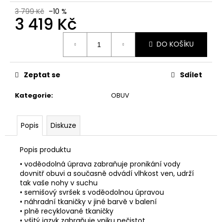
č
u
3 799 Kč
–10 %
3 419 Kč
j
e
Měrná
m
DO KOŠÍKU
cena:
e
Zeptat se
Sdílet
ADIDAS
TIRO
Kategorie
:
OBUV
DÁMSKÁ
SPORTOVNÍ
MIKINA
Popis
Diskuze
1
394
Kč
Popis produktu
• voděodolná úprava zabraňuje pronikání vody
dovnitř obuvi a současně odvádí vlhkost ven, udrží
tak vaše nohy v suchu
• semišový svršek s voděodolnou úpravou
• náhradní tkaničky v jiné barvě v balení
• plně recyklované tkaničky
• všitý jazyk zabraňuje vniku nečistot