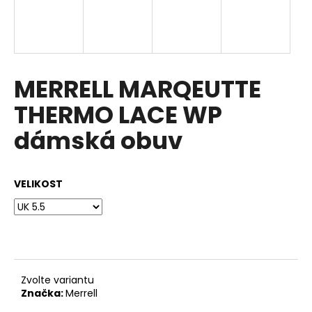
a
j
í
t
MERRELL MARQEUTTE
?
THERMO LACE WP
dámská obuv
HLEDAT
VELIKOST
D
o
p
o
Zvolte variantu
r
Značka:
Merrell
u