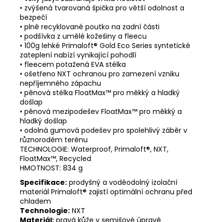
• zvýšená tvarovaná špička pro větší odolnost a
bezpečí
• plně recyklované poutko na zadní části
• podšívka z umělé kožešiny a fleecu
• 100g lehké Primaloft® Gold Eco Series syntetické
zateplení nabízí vynikající pohodlí
• fleecem potažená EVA stélka
• ošetřeno NXT ochranou pro zamezení vzniku
nepříjemného zápachu
• pěnová stélka FloatMax™ pro měkký a hladký
došlap
• pěnová mezipodešev FloatMax™ pro měkký a
hladký došlap
• odolná gumová podešev pro spolehlivý záběr v
různorodém terénu
TECHNOLOGIE: Waterproof, Primaloft®, NXT,
FloatMax™, Recycled
HMOTNOST: 834 g
Specifikace:
prodyšný a voděodolný izolační
materiál Primaloft® zajistí optimální ochranu před
chladem
Technologie:
NXT
Materiál:
pravá kůže v semišové úpravě