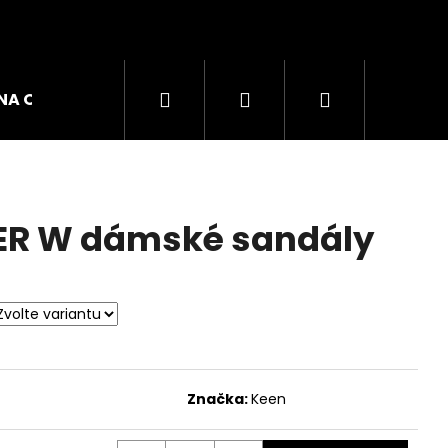
Hledat
Přihlášení
Nákupní
NA OBUVI
ZNAČKY
košík
ER W dámské sandály
Značka:
Keen
GO W DÁMSKÉ TRIKO