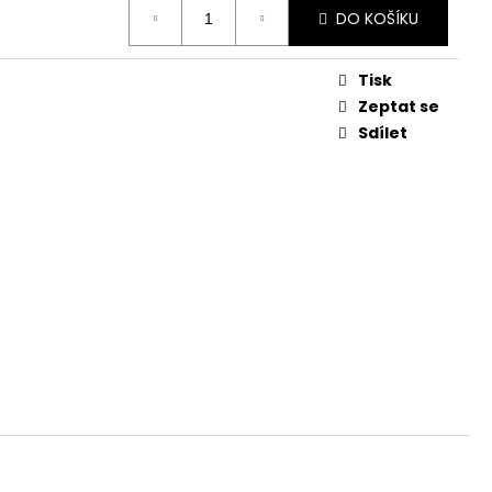
DO KOŠÍKU
č
Tisk
Zeptat se
Sdílet