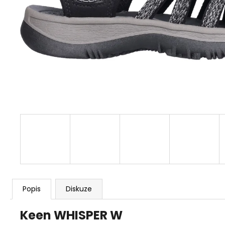
1 259 Kč
Původně:
1 399 Kč
Popis
Diskuze
Keen WHISPER W