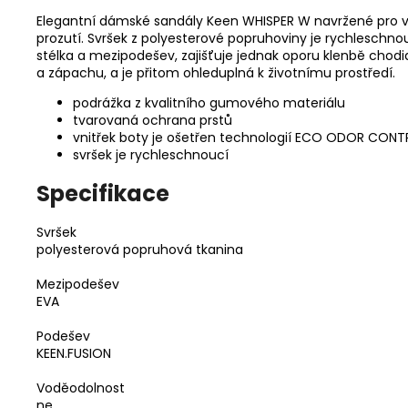
Elegantní dámské sandály Keen WHISPER W navržené pro vše
prozutí. Svršek z polyesterové popruhoviny je rychleschnou
stélka a mezipodešev, zajišťuje jednak oporu klenbě chodi
a zápachu, a je přitom ohleduplná k životnímu prostředí.
podrážka z kvalitního gumového materiálu
tvarovaná ochrana prstů
vnitřek boty je ošetřen technologií ECO ODOR CON
svršek je rychleschnoucí
Specifikace
Svršek
polyesterová popruhová tkanina
Mezipodešev
EVA
Podešev
KEEN.FUSION
Voděodolnost
ne