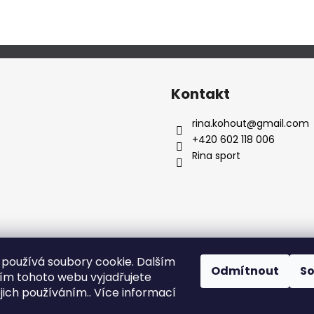
Kontakt
rina.kohout
@
gmail.com
+420 602 118 006
Rina sport
používá soubory cookie. Dalším
Odmítnout
S
m tohoto webu vyjadřujete
ejich používáním.. Více informací