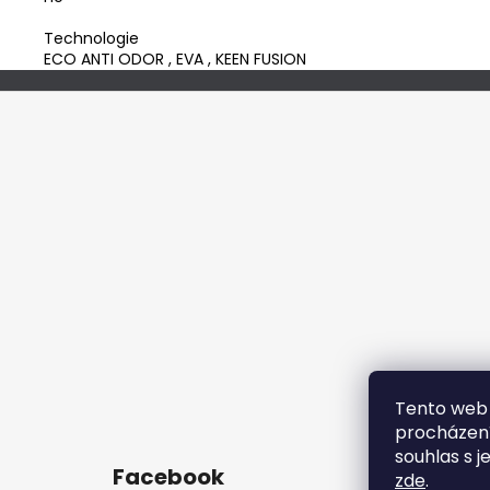
Technologie
ECO ANTI ODOR
,
EVA
,
KEEN FUSION
Z
á
p
a
t
í
Tento web 
procházení
souhlas s j
Facebook
zde
.