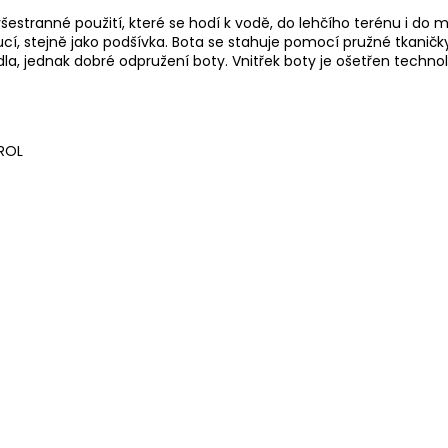
stranné použití, které se hodí k vodě, do lehčího terénu i do 
cí, stejně jako podšívka. Bota se stahuje pomocí pružné tkaničk
dla, jednak dobré odpružení boty. Vnitřek boty je ošetřen tech
TROL