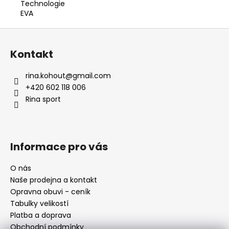
Technologie
EVA
Z
á
Kontakt
p
a
rina.kohout
@
gmail.com
t
+420 602 118 006
í
Rina sport
Informace pro vás
O nás
Naše prodejna a kontakt
Opravna obuvi - ceník
Tabulky velikostí
Platba a doprava
Obchodní podmínky