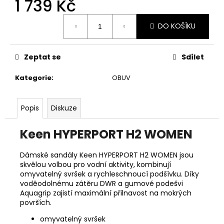
1 739 Kč
č
u
Měrná
j
DO KOŠÍKU
cena:
e
m
e
Zeptat se
Sdílet
Kategorie
:
OBUV
ADIDAS
RUN
LOGO
Popis
Diskuze
W
DÁMSKÉ
TRIKO
Keen HYPERPORT H2 WOMEN
589
Kč
Dámské sandály Keen HYPERPORT H2 WOMEN jsou
Původně:
skvělou volbou pro vodní aktivity, kombinují
649
omyvatelný svršek a rychleschnoucí podšívku. Díky
Kč
voděodolnému zátěru DWR a gumové podešvi
Aquagrip zajistí maximální přilnavost na mokrých
površích.
omyvatelný svršek