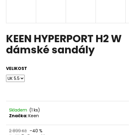
a
j
í
t
KEEN HYPERPORT H2 W
?
dámské sandály
VELIKOST
HLEDAT
D
o
p
Skladem
(1 ks)
o
Značka:
Keen
r
u
2 899 Kč
–40 %