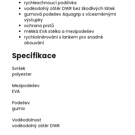
rychleschnoucí podšívka
voděodolný zátěr DWR bez škodlivých látek
gumová podešev Aquagrip s vícesměrnými
výstupky
ochrana prstů
měkká EVA stélka a mezipodešev
rychlošněrování s lankem pro snadné
obouvání
Specifikace
Svršek
polyester
Mezipodešev
EVA
Podešev
guma
Voděodolnost
voděodolný zátěr DWR