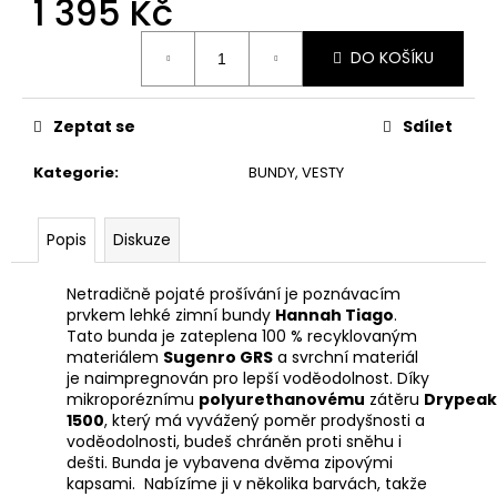
1 395 Kč
č
u
Měrná
j
DO KOŠÍKU
cena:
e
m
e
Zeptat se
Sdílet
Kategorie
:
BUNDY, VESTY
ADIDAS
KNOT
TANK
Popis
Diskuze
DÁMSKÉ
TÍLKO
Netradičně pojaté prošívání je poznávacím
699
Kč
prvkem lehké zimní bundy
Hannah Tiago
.
Původně:
Tato bunda je zateplena 100 % recyklovaným
949
materiálem
Sugenro GRS
a svrchní materiál
Kč
je naimpregnován pro lepší voděodolnost. Díky
mikroporéznímu
polyurethanovému
zátěru
Drypeak
1500
, který má vyvážený poměr prodyšnosti a
voděodolnosti, budeš chráněn proti sněhu i
dešti. Bunda je vybavena dvěma zipovými
kapsami. Nabízíme ji v několika barvách, takže