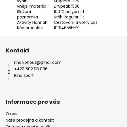
výplň
Sugenro GRS
vnější materiál
Drypeak 1500
Složení
100 % polyamid
poznámka
Střih Regular Fit
Aktivity Hannah
Cestování a volný čas
Kód produktu
10014655HHX
Z
á
Kontakt
p
a
rina.kohout
@
gmail.com
t
+420 602 118 006
í
Rina sport
Informace pro vás
O nás
Naše prodejna a kontakt
Opravna obuvi - ceník