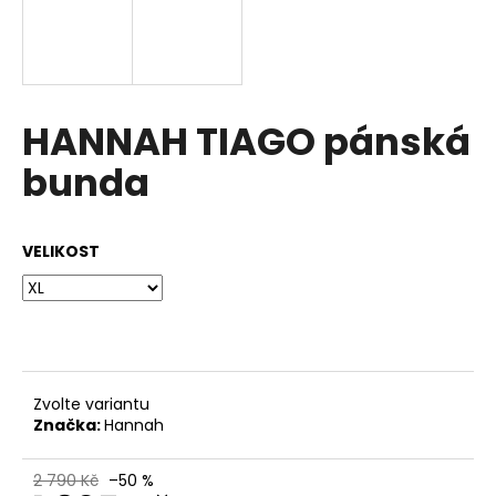
a
j
í
t
HANNAH TIAGO pánská
?
bunda
VELIKOST
HLEDAT
D
o
p
Zvolte variantu
o
Značka:
Hannah
r
u
2 790 Kč
–50 %