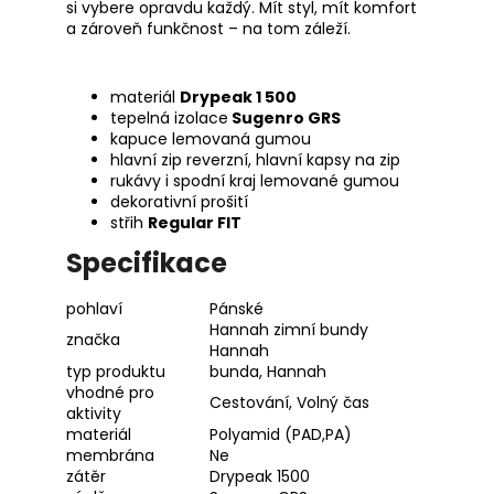
si vybere opravdu každý. Mít styl, mít komfort
a zároveň funkčnost – na tom záleží.
materiál
Drypeak 1 500
tepelná izolace
Sugenro GRS
kapuce lemovaná gumou
hlavní zip reverzní, hlavní kapsy na zip
rukávy i spodní kraj lemované gumou
dekorativní prošití
střih
Regular FIT
Specifikace
pohlaví
Pánské
Hannah
zimní bundy
značka
Hannah
typ produktu
bunda
,
Hannah
vhodné pro
Cestování, Volný čas
aktivity
materiál
Polyamid (PAD,PA)
membrána
Ne
zátěr
Drypeak 1500