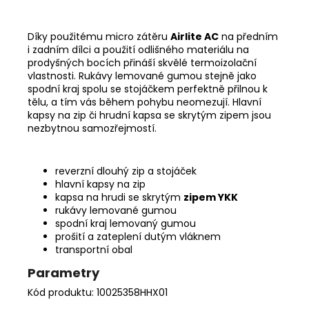
Díky použitému micro zátěru
Airlite AC
na předním
i zadním dílci a použití odlišného materiálu na
prodyšných bocích přináší skvělé termoizolační
vlastnosti. Rukávy lemované gumou stejně jako
spodní kraj spolu se stojáčkem perfektně přilnou k
tělu, a tím vás během pohybu neomezují. Hlavní
kapsy na zip či hrudní kapsa se skrytým zipem jsou
nezbytnou samozřejmostí.
reverzní dlouhý zip a stojáček
hlavní kapsy na zip
kapsa na hrudi se skrytým
zipem YKK
rukávy lemované gumou
spodní kraj lemovaný gumou
prošití a zateplení dutým vláknem
transportní obal
Parametry
Kód produktu: 10025358HHX01