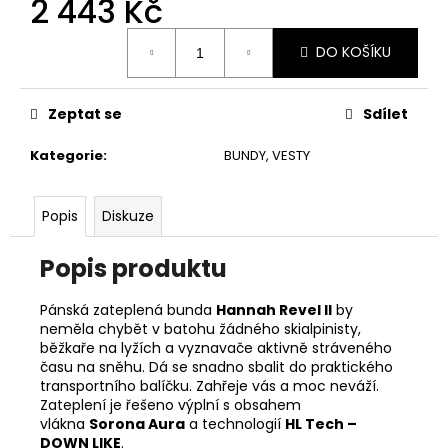
2 443 Kč
č
u
Měrná
j
DO KOŠÍKU
cena:
e
m
e
Zeptat se
Sdílet
Kategorie
:
BUNDY, VESTY
ADIDAS
RUN
LOGO
Popis
Diskuze
W
DÁMSKÉ
TRIKO
Popis produktu
589
Kč
Pánská zateplená bunda
Hannah Revel II
by
Původně:
neměla chybět v batohu žádného skialpinisty,
649
běžkaře na lyžích a vyznavače aktivně stráveného
Kč
času na sněhu. Dá se snadno sbalit do praktického
transportního balíčku. Zahřeje vás a moc neváží.
Zateplení je řešeno výplní s obsahem
vlákna
Sorona Aura
a technologií
HL Tech –
DOWN LIKE
.