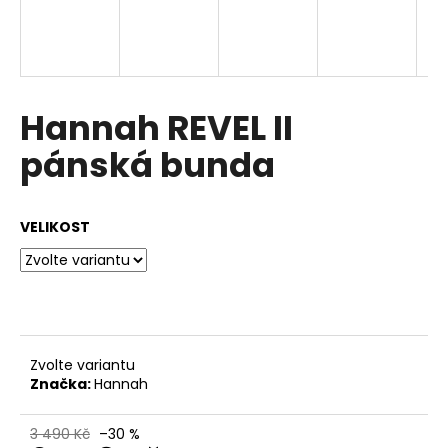
a
j
í
t
Hannah REVEL II
?
pánská bunda
VELIKOST
HLEDAT
D
o
p
Zvolte variantu
o
Značka:
Hannah
r
u
3 490 Kč
–30 %