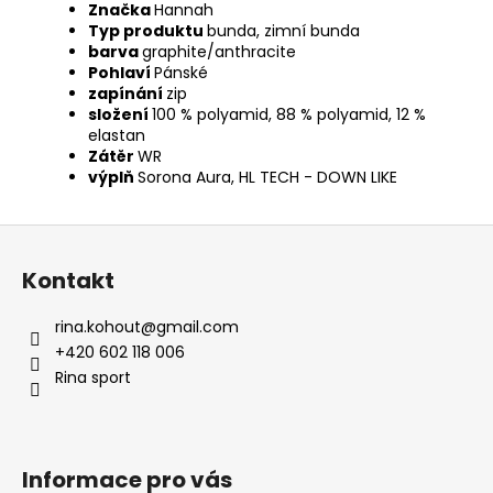
Značka
Hannah
Typ produktu
bunda, zimní bunda
barva
graphite/anthracite
Pohlaví
Pánské
zapínání
zip
složení
100 % polyamid, 88 % polyamid, 12 %
elastan
Zátěr
WR
výplň
Sorona Aura, HL TECH - DOWN LIKE
Z
á
Kontakt
p
a
rina.kohout
@
gmail.com
t
+420 602 118 006
í
Rina sport
Informace pro vás