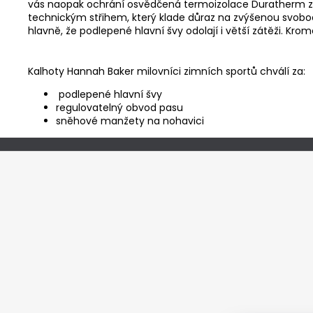
vás naopak ochrání osvědčená termoizolace Duratherm z p
technickým střihem, který klade důraz na zvýšenou svobod
hlavně, že podlepené hlavní švy odolají i větší zátěži. 
Kalhoty Hannah Baker milovníci zimních sportů chválí za:
podlepené hlavní švy
regulovatelný obvod pasu
sněhové manžety na nohavici
Z
á
p
a
t
í