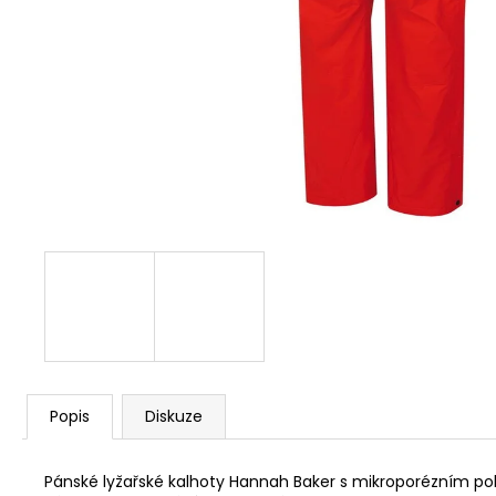
1 259 Kč
Původně:
1 399 Kč
Popis
Diskuze
Pánské lyžařské kalhoty Hannah Baker s mikroporézním 