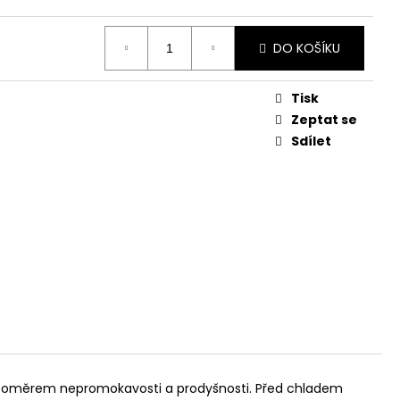
č
DO KOŠÍKU
Tisk
Zeptat se
Sdílet
 poměrem nepromokavosti a prodyšnosti. Před chladem