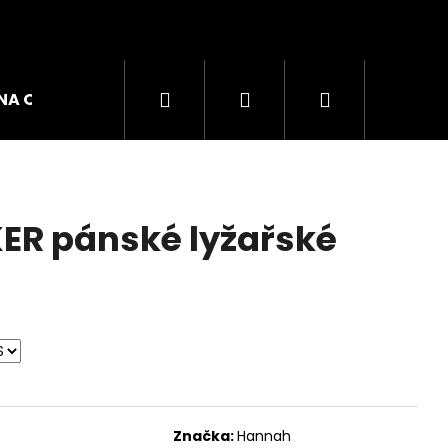
Hledat
Přihlášení
Nákupní
NA OBUVI
ZNAČKY
košík
ER pánské lyžařské
GO W DÁMSKÉ TRIKO
Značka:
Hannah