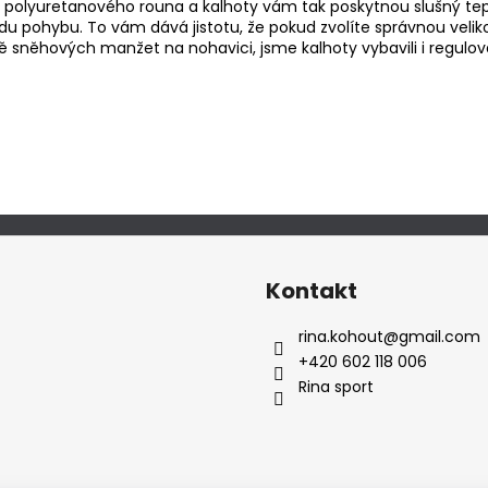
olyuretanového rouna a kalhoty vám tak poskytnou slušný tepe
u pohybu. To vám dává jistotu, že pokud zvolíte správnou veliko
Kromě sněhových manžet na nohavici, jsme kalhoty vybavili i re
Kontakt
rina.kohout
@
gmail.com
+420 602 118 006
Rina sport