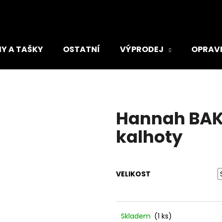
Y A TAŠKY
OSTATNÍ
VÝPRODEJ
OPRAV
Co potřebujete najít?
HLEDAT
Hannah BAK
kalhoty
Doporučujeme
VELIKOST
ADIDAS TIRO DÁMSKÁ SPORTOVNÍ
ADIDAS RUN LO
Skladem
(1 ks)