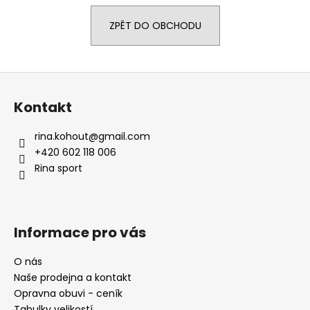
a
ZPĚT DO OBCHODU
j
í
t
Z
?
á
Kontakt
p
a
rina.kohout
@
gmail.com
t
+420 602 118 006
HLEDAT
í
Rina sport
D
Informace pro vás
o
p
O nás
o
Naše prodejna a kontakt
r
Opravna obuvi - ceník
u
Tabulky velikostí