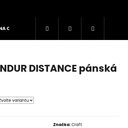
Hledat
Přihlášení
Nákupní
NA OBUVI
ZNAČKY
košík
ENDUR DISTANCE pánská
GO W DÁMSKÉ TRIKO
Značka:
Craft