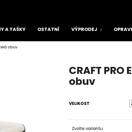
Y A TAŠKY
OSTATNÍ
VÝPRODEJ
OPRAV
Co potřebujete najít?
nská obuv
HLEDAT
CRAFT PRO 
obuv
Doporučujeme
VELIKOST
ADIDAS TIRO DÁMSKÁ SPORTOVNÍ
ADIDAS RUN LO
Zvolte variantu