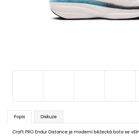
1 259 Kč
Původně:
1 399 Kč
Popis
Diskuze
Craft PRO Endur Distance je moderní běžecká bota se vším