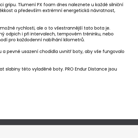
i gripu. Tlumení PX foam dnes naleznete u každé silniční
 měkkost a především extrémní energetická návratnost,
né rychlosti, ale o to všestrannější tato bota je.
ný odpich i při intervalech, tempovém tréninku, nebo
odí pro každodenní nabíhání kilometrů.
u a pevné usazení chodidla uvnitř boty, aby vše fungovalo
at slabiny této vyladěné boty. PRO Endur Distance jsou