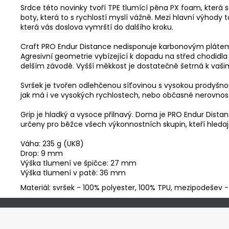
Srdce této novinky tvoří TPE tlumící pěna PX foam, která
boty, která to s rychlostí myslí vážně. Mezi hlavní výhod
která vás doslova vymrští do dalšího kroku.
Craft PRO Endur Distance nedisponuje karbonovým plátem. 
Agresivní geometrie vybízející k dopadu na střed chodidla
delším závodě. Vyšší měkkost je dostatečně šetrná k vaši
Svršek je tvořen odlehčenou síťovinou s vysokou prodyšno
jak má i ve vysokých rychlostech, nebo občasné nerovnost
Grip je hladký a vysoce přilnavý. Doma je PRO Endur Dista
určeny pro běžce všech výkonnostních skupin, kteří hledají
Váha: 235 g (UK8)
Drop: 9 mm
Výška tlumení ve špičce: 27 mm
Výška tlumení v patě: 36 mm
Materiál: svršek - 100% polyester, 100% TPU, mezipodešev 
Z
á