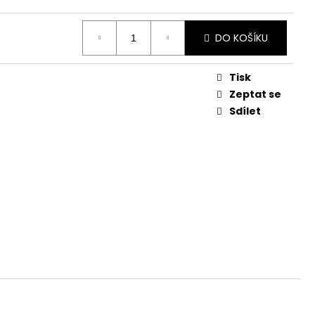
č
DO KOŠÍKU
Tisk
Zeptat se
Sdílet