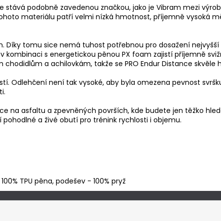
 se stává podobně zavedenou značkou, jako je Vibram mezi výrobc
y tohoto materiálu patří velmi nízká hmotnost, příjemně vysoká
Díky tomu sice nemá tuhost potřebnou pro dosažení nejvyšší mož
 v kombinaci s energetickou pěnou PX foam zajistí příjemně sviž
m chodidlům a achilovkám, takže se PRO Endur Distance skvěle h
stí. Odlehčení není tak vysoké, aby byla omezena pevnost svršk
i.
nce na asfaltu a zpevněných površích, kde budete jen těžko hled
 pohodlné a živé obutí pro trénink rychlosti i objemu.
- 100% TPU pěna, podešev - 100% pryž