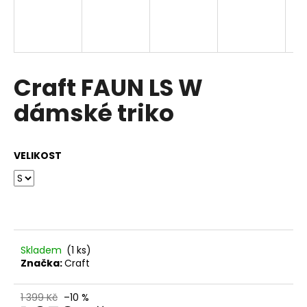
a
j
í
t
Craft FAUN LS W
?
dámské triko
VELIKOST
HLEDAT
D
o
p
Skladem
(1 ks)
o
Značka:
Craft
r
u
1 399 Kč
–10 %