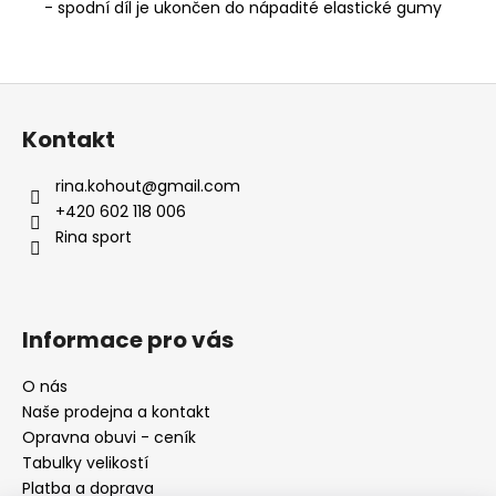
- spodní díl je ukončen do nápadité elastické gumy
Z
á
Kontakt
p
a
rina.kohout
@
gmail.com
t
+420 602 118 006
í
Rina sport
Informace pro vás
O nás
Naše prodejna a kontakt
Opravna obuvi - ceník
Tabulky velikostí
Platba a doprava