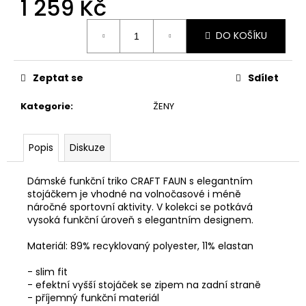
1 259 Kč
č
u
Měrná
j
DO KOŠÍKU
cena:
e
m
e
Zeptat se
Sdílet
Kategorie
:
ŽENY
ADIDAS
POWER
V
Popis
Diskuze
G
16.25L
BATOH
Dámské funkční triko CRAFT FAUN s elegantním
859
stojáčkem je vhodné na volnočasové i méně
Kč
náročné sportovní aktivity. V kolekci se potkává
Původně:
vysoká funkční úroveň s elegantním designem.
949
Kč
Materiál: 89% recyklovaný polyester, 11% elastan
- slim fit
- efektní vyšší stojáček se zipem na zadní straně
- příjemný funkční materiál