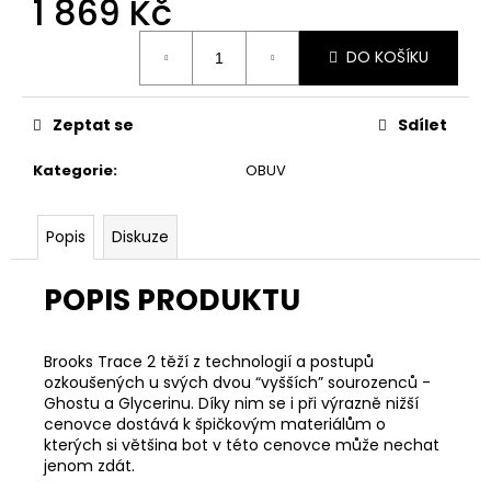
1 869 Kč
č
u
Měrná
j
DO KOŠÍKU
cena:
e
m
e
Zeptat se
Sdílet
Kategorie
:
OBUV
ADIDAS
POWER
V
Popis
Diskuze
G
16.25L
BATOH
POPIS PRODUKTU
859
Kč
Původně:
Brooks Trace 2 těží z technologií a postupů
949
ozkoušených u svých dvou “vyšších” sourozenců -
Kč
Ghostu a Glycerinu. Díky nim se i při výrazně nižší
cenovce dostává k špičkovým materiálům o
kterých si většina bot v této cenovce může nechat
jenom zdát.