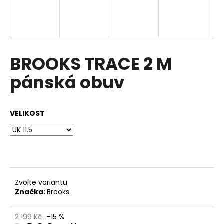
a
j
í
t
BROOKS TRACE 2 M
?
pánská obuv
VELIKOST
HLEDAT
D
o
p
Zvolte variantu
o
Značka:
Brooks
r
u
2 199 Kč
–15 %