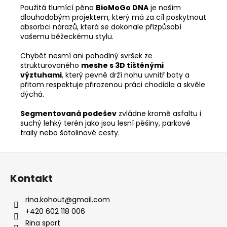
Použitá tlumící pěna
BioMoGo DNA
je naším
dlouhodobým projektem, který má za cíl poskytnout
absorbci nárazů, která se dokonale přizpůsobí
vašemu běžeckému stylu.
Chybět nesmí ani pohodlný svršek ze
strukturovaného
meshe s 3D tištěnými
výztuhami
, který pevně drží nohu uvnitř boty a
přitom respektuje přirozenou práci chodidla a skvěle
dýchá.
Segmentovaná podešev
zvládne kromě asfaltu i
suchý lehký terén jako jsou lesní pěšiny, parkové
traily nebo šotolinové cesty.
Z
á
Kontakt
p
a
rina.kohout
@
gmail.com
t
+420 602 118 006
í
Rina sport