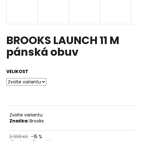
a
j
í
t
BROOKS LAUNCH 11 M
?
pánská obuv
VELIKOST
HLEDAT
D
o
p
Zvolte variantu
o
Značka:
Brooks
r
u
2 999 Kč
–15 %