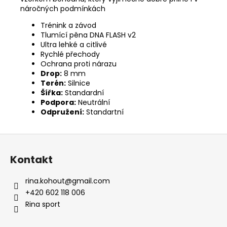
náročných podmínkách
Trénink a závod
Tlumící pěna DNA FLASH v2
Ultra lehké a citlivé
Rychlé přechody
Ochrana proti nárazu
Drop:
8 mm
Terén:
Silnice
Šířka:
Standardní
Podpora:
Neutrální
Odpružení:
Standartní
Z
á
Kontakt
p
a
rina.kohout
@
gmail.com
t
+420 602 118 006
í
Rina sport