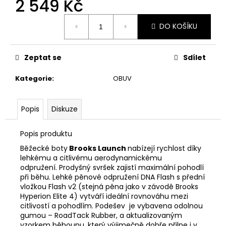
2 549 Kč
č
u
Měrná
j
DO KOŠÍKU
cena:
e
m
e
Zeptat se
Sdílet
Kategorie
:
OBUV
ADIDAS
KNOT
TANK
Popis
Diskuze
DÁMSKÉ
TÍLKO
Popis produktu
699
Kč
Běžecké boty
Brooks Launch
nabízejí rychlost díky
Původně:
lehkému a citlivému aerodynamickému
949
odpružení. Prodyšný svršek zajistí maximální pohodlí
Kč
při běhu. Lehké pěnové odpružení DNA Flash s přední
vložkou Flash v2 (stejná pěna jako v závodě Brooks
Hyperion Elite 4) vytváří ideální rovnováhu mezi
citlivostí a pohodlím. Podešev je vybavena odolnou
gumou – RoadTack Rubber, a aktualizovaným
vzorkem běhounu, který výjimečně dobře přilne i v