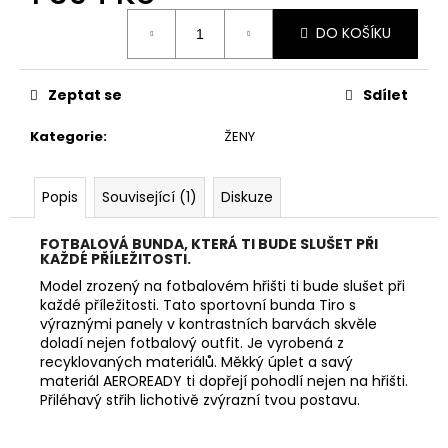
č
Měrná
u
DO KOŠÍKU
cena:
j
e
m
Zeptat se
Sdílet
e
Kategorie
:
ŽENY
ADIDAS
RUN
Popis
Související (1)
Diskuze
LOGO
W
DÁMSKÉ
FOTBALOVÁ BUNDA, KTERÁ TI BUDE SLUŠET PŘI
TRIKO
KAŽDÉ PŘÍLEŽITOSTI.
589
Model zrozený na fotbalovém hřišti ti bude slušet při
Kč
každé příležitosti. Tato sportovní bunda Tiro s
Původně:
výraznými panely v kontrastních barvách skvěle
649
doladí nejen fotbalový outfit. Je vyrobená z
Kč
recyklovaných materiálů. Měkký úplet a savý
materiál AEROREADY ti dopřejí pohodlí nejen na hřišti.
Přiléhavý střih lichotivě zvýrazní tvou postavu.