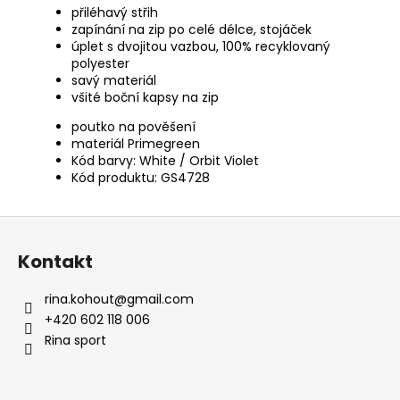
přiléhavý střih
zapínání na zip po celé délce, stojáček
úplet s dvojitou vazbou, 100% recyklovaný
polyester
savý materiál
všité boční kapsy na zip
poutko na pověšení
materiál Primegreen
Kód barvy: White / Orbit Violet
Kód produktu: GS4728
Z
á
Kontakt
p
a
rina.kohout
@
gmail.com
t
+420 602 118 006
í
Rina sport