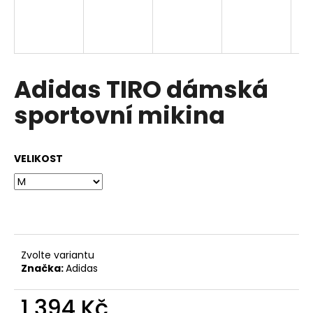
a
j
í
t
Adidas TIRO dámská
?
sportovní mikina
VELIKOST
HLEDAT
D
o
p
Zvolte variantu
o
Značka:
Adidas
r
u
1 394 Kč