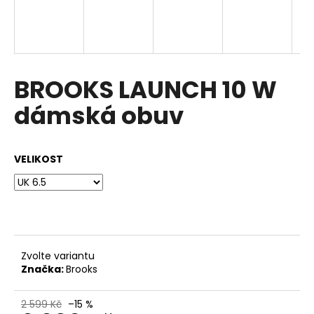
a
j
í
t
BROOKS LAUNCH 10 W
?
dámská obuv
VELIKOST
HLEDAT
D
o
p
Zvolte variantu
o
Značka:
Brooks
r
u
2 599 Kč
–15 %