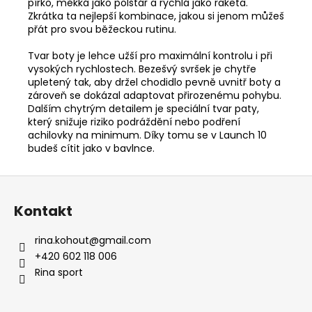
pírko, měkká jako polštář a rychlá jako raketa.
Zkrátka ta nejlepší kombinace, jakou si jenom můžeš
přát pro svou běžeckou rutinu.
Tvar boty je lehce užší pro maximální kontrolu i při
vysokých rychlostech. Bezešvý svršek je chytře
upletený tak, aby držel chodidlo pevně uvnitř boty a
zároveň se dokázal adaptovat přirozenému pohybu.
Dalším chytrým detailem je speciální tvar paty,
který snižuje riziko podráždění nebo podření
achilovky na minimum. Díky tomu se v Launch 10
budeš cítit jako v bavlnce.
Z
á
Kontakt
p
a
rina.kohout
@
gmail.com
t
+420 602 118 006
í
Rina sport