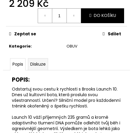
2 209 Kč
č
u
Měrná
j
DO KOŠÍKU
cena:
e
m
e
Zeptat se
Sdílet
Kategorie
:
OBUV
ADIDAS
KNOT
TANK
Popis
Diskuze
DÁMSKÉ
TÍLKO
POPIS:
699
Kč
Původně:
Odstartuj svou cestu k rychlosti s Brooks Launch 10.
949
Dnes už kultovní bota, která proslula svou
Kč
všestranností. Určení? Silniční model pro každodenní
trénink okořeněný o špetku rychlosti.
Launch 10 váží příjemných 235 gramů a kromě
adaptivního tlumení DNA pomůže odlehčit tvůj běh i
agresivnější geometrií. Výsledkem je bota lehká jako